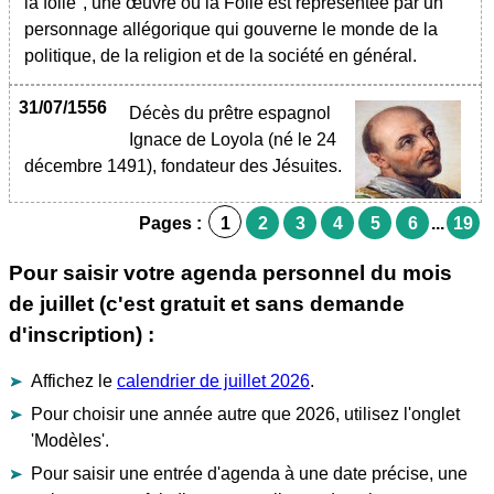
la folie", une œuvre où la Folie est représentée par un
personnage allégorique qui gouverne le monde de la
politique, de la religion et de la société en général.
31/07/1556
Décès du prêtre espagnol
Ignace de Loyola (né le 24
décembre 1491), fondateur des Jésuites.
Pages :
1
2
3
4
5
6
...
19
Pour saisir votre agenda personnel du mois
de juillet (c'est gratuit et sans demande
d'inscription) :
Affichez le
calendrier de juillet 2026
.
Pour choisir une année autre que 2026, utilisez l'onglet
'Modèles'.
Pour saisir une entrée d'agenda à une date précise, une