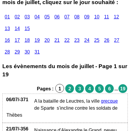
mois de juillet, cliquez sur le jour souhaité :
01
02
03
04
05
06
07
08
09
10
11
12
13
14
15
16
17
18
19
20
21
22
23
24
25
26
27
28
29
30
31
Les évènements du mois de juillet - Page 1 sur
19
Pages :
1
2
3
4
5
6
...
19
06/07/-371
A la bataille de Leuctres, la ville
grecque
de Sparte s'incline contre les soldats de
Thèbes
21/07/-356
Naissance d'Alexandre le Grand, neveu