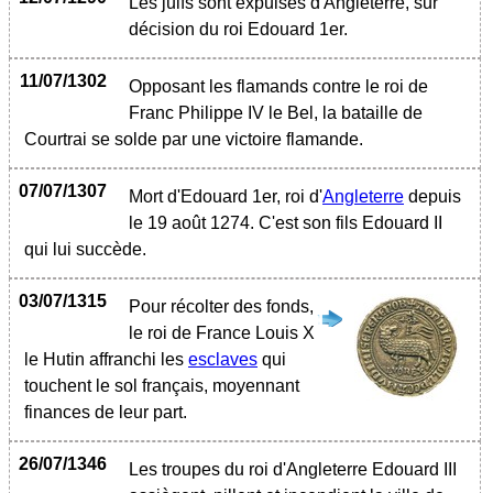
Les juifs sont expulsés d'Angleterre, sur
décision du roi Edouard 1er.
11/07/1302
Opposant les flamands contre le roi de
Franc Philippe IV le Bel, la bataille de
Courtrai se solde par une victoire flamande.
07/07/1307
Mort d'Edouard 1er, roi d'
Angleterre
depuis
le 19 août 1274. C'est son fils Edouard II
qui lui succède.
03/07/1315
Pour récolter des fonds,
le roi de France Louis X
le Hutin affranchi les
esclaves
qui
touchent le sol français, moyennant
finances de leur part.
26/07/1346
Les troupes du roi d'Angleterre Edouard III