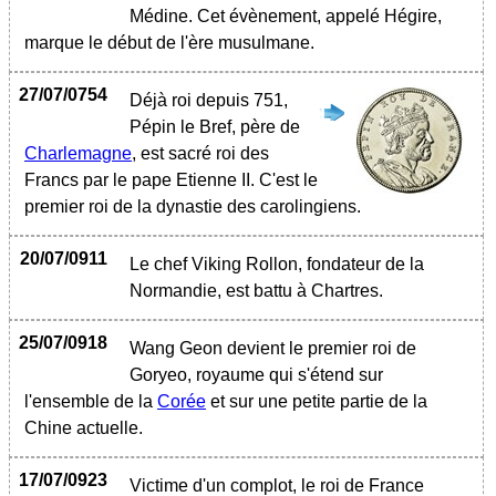
Médine. Cet évènement, appelé Hégire,
marque le début de l'ère musulmane.
27/07/0754
Déjà roi depuis 751,
Pépin le Bref, père de
Charlemagne
, est sacré roi des
Francs par le pape Etienne II. C'est le
premier roi de la dynastie des carolingiens.
20/07/0911
Le chef Viking Rollon, fondateur de la
Normandie, est battu à Chartres.
25/07/0918
Wang Geon devient le premier roi de
Goryeo, royaume qui s'étend sur
l'ensemble de la
Corée
et sur une petite partie de la
Chine actuelle.
17/07/0923
Victime d'un complot, le roi de France