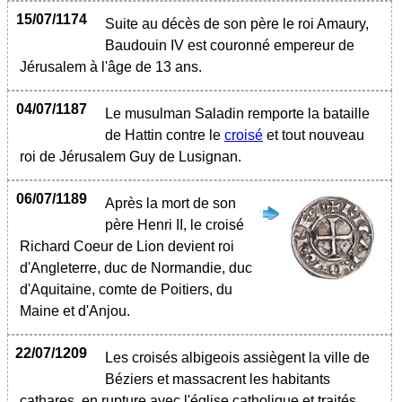
15/07/1174
Suite au décès de son père le roi Amaury,
Baudouin IV est couronné empereur de
Jérusalem à l'âge de 13 ans.
04/07/1187
Le musulman Saladin remporte la bataille
de Hattin contre le
croisé
et tout nouveau
roi de Jérusalem Guy de Lusignan.
06/07/1189
Après la mort de son
père Henri II, le croisé
Richard Coeur de Lion devient roi
d'Angleterre, duc de Normandie, duc
d'Aquitaine, comte de Poitiers, du
Maine et d'Anjou.
22/07/1209
Les croisés albigeois assiègent la ville de
Béziers et massacrent les habitants
cathares, en rupture avec l'église catholique et traités