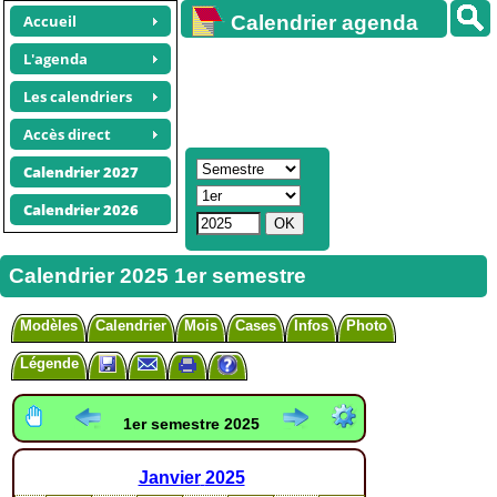
Accueil
Calendrier agenda
gratuit
L'agenda
Les calendriers
Accès direct
Calendrier 2027
Calendrier 2026
Calendrier 2025 1er semestre
Modèles
Calendrier
Mois
Cases
Infos
Photo
Légende
1er semestre 2025
Janvier
2025