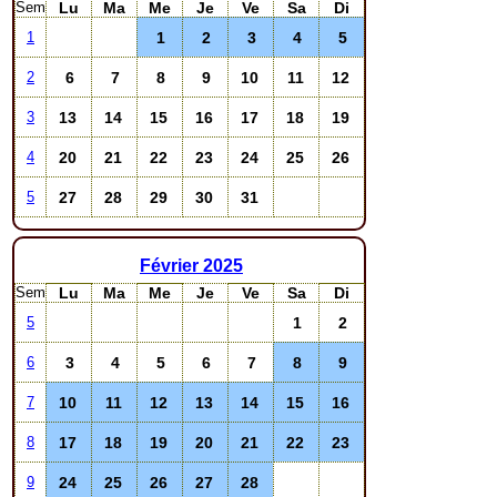
Sem
Lu
Ma
Me
Je
Ve
Sa
Di
1
2
3
4
5
1
6
7
8
9
10
11
12
2
13
14
15
16
17
18
19
3
20
21
22
23
24
25
26
4
27
28
29
30
31
5
Février
2025
Sem
Lu
Ma
Me
Je
Ve
Sa
Di
1
2
5
3
4
5
6
7
8
9
6
10
11
12
13
14
15
16
7
17
18
19
20
21
22
23
8
24
25
26
27
28
9