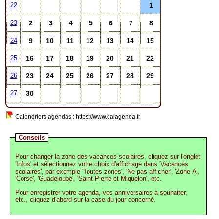
1
22
2
3
4
5
6
7
8
23
9
10
11
12
13
14
15
24
16
17
18
19
20
21
22
25
23
24
25
26
27
28
29
26
30
27
Calendriers agendas : https://www.calagenda.fr
Conseils
Pour changer la zone des vacances scolaires, cliquez sur l'onglet
'Infos' et sélectionnez votre choix d'affichage dans 'Vacances
scolaires', par exemple 'Toutes zones', 'Ne pas afficher', 'Zone A',
'Corse', 'Guadeloupe', 'Saint-Pierre et Miquelon', etc.
Pour enregistrer votre agenda, vos anniversaires à souhaiter,
etc., cliquez d'abord sur la case du jour concerné.