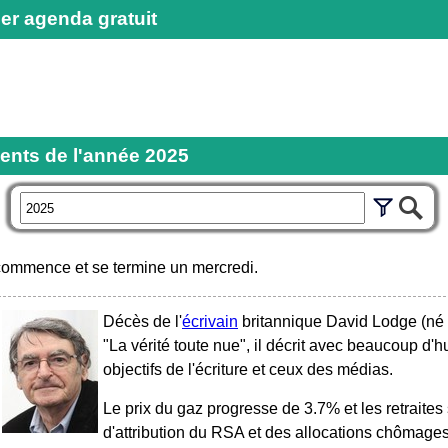
er agenda gratuit
ents de l'année
2025
r
ommence et se termine un mercredi.
Décès de l'
écrivain
britannique David Lodge (né l
"La vérité toute nue", il décrit avec beaucoup d'h
objectifs de l'écriture et ceux des médias.
Le prix du gaz progresse de 3.7% et les retraites
d'attribution du RSA et des allocations chômages 