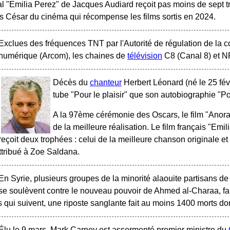
al "Emilia Perez" de Jacques Audiard reçoit pas moins de sept 
 César du cinéma qui récompense les films sortis en 2024.
Exclues des fréquences TNT par l'Autorité de régulation de la 
numérique (Arcom), les chaines de
télévision
C8 (Canal 8) et N
Décès du
chanteur
Herbert Léonard (né le 25 fév
tube "Pour le plaisir" que son autobiographie "Pour 
A la 97ème cérémonie des Oscars, le film "Anora"
de la meilleure réalisation. Le film français "Emi
eçoit deux trophées : celui de la meilleure chanson originale et 
ttribué à Zoe Saldana.
En Syrie, plusieurs groupes de la minorité alaouite partisans d
se soulèvent contre le nouveau pouvoir de Ahmed al-Charaa, fai
s qui suivent, une riposte sanglante fait au moins 1400 morts do
Élu le 9 mars, Mark Carney est assermenté premier ministre du