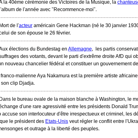
A la 40ème cérémonie des Victoires de la Musique, la
chanteus
l'album de l'année avec "Recommence-moi".
Mort de l'
acteur
américain Gene Hackman (né le 30 janvier 1930
celui de son épouse le 26 février.
Aux élections du Bundestag en
Allemagne
, les partis conser
suffrages des votants, devant le parti d'extrême droite AfD qui o
 un nouveau chancelier fédéral et constituer un gouvernement de 
franco-malienne Aya Nakamura est la première artiste africaine 
son clip Djadja.
Dans le bureau ovale de la maison blanche à Washington, le mon
échange d'une rare agressivité entre les présidents Donald Tru
accuse son interlocuteur d'être irrespectueux et criminel, les
que le président des
Etats-Unis
veut régler le conflit entre l'Ukr
 mensonges et outrage à la liberté des peuples.