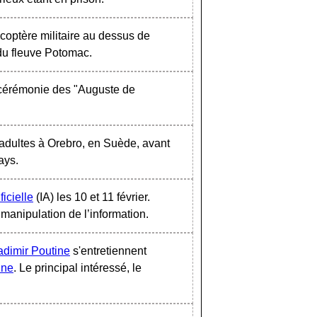
icoptère militaire au dessus de
du fleuve Potomac.
 cérémonie des "Auguste de
adultes à Orebro, en Suède, avant
ays.
ficielle
(IA) les 10 et 11 février.
a manipulation de l’information.
adimir Poutine
s'entretiennent
ine
. Le principal intéressé, le