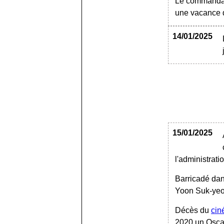
Le commandant
une vacance d
14/01/2025
15/01/2025
l'administrat
Barricadé dan
Yoon Suk-yeol 
Décès du
cin
2020 un Oscar