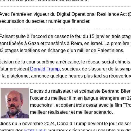
Avec l'entrée en vigueur du Digital Operational Resilience Act (
sécurisation du secteur numérique financier.
Faisant suite à l'accord de cessez le feu du 15 janvier, trois ot
sont libérés à Gaza et transférés à Reïm, en Israël. La première
33 otages israéliens en échange d’un millier de Palestiniens.
cision de la cour suprême américaine, le réseau social chinois T
futur président
Donald Trump
, soucieux de s'assurer de la sympa
 la plateforme, annonce quelque heures plus tard sa réouvertur
Décès du réalisateur et scénariste Bertrand Blier
l'oscar du meilleur film en langue étrangère en 1
mouchoirs", et obtient trois cesar avec le film "Tro
meilleur réalisateur et meilleur scénario.
ctions du 5 novembre 2024, Donald Trump devient le jour de son i
histoire des
Etats-Unis
. Soucieux d'échapper si possible aux dro