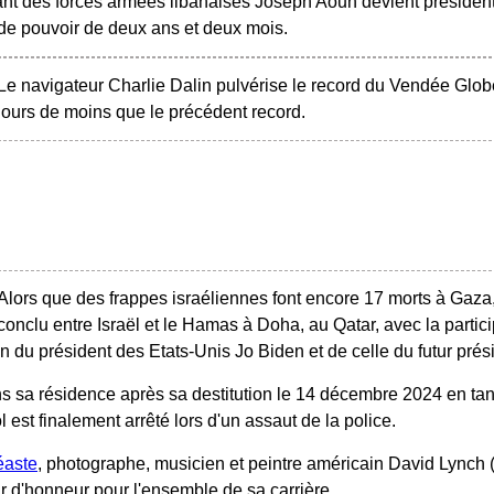
 des forces armées libanaises Joseph Aoun devient président 
e pouvoir de deux ans et deux mois.
Le navigateur Charlie Dalin pulvérise le record du Vendée Globe
jours de moins que le précédent record.
Alors que des frappes israéliennes font encore 17 morts à Gaza,
conclu entre Israël et le Hamas à Doha, au Qatar, avec la partici
ion du président des Etats-Unis Jo Biden et de celle du futur pr
s sa résidence après sa destitution le 14 décembre 2024 en tan
est finalement arrêté lors d'un assaut de la police.
éaste
, photographe, musicien et peintre américain David Lynch (n
 d'honneur pour l'ensemble de sa carrière.