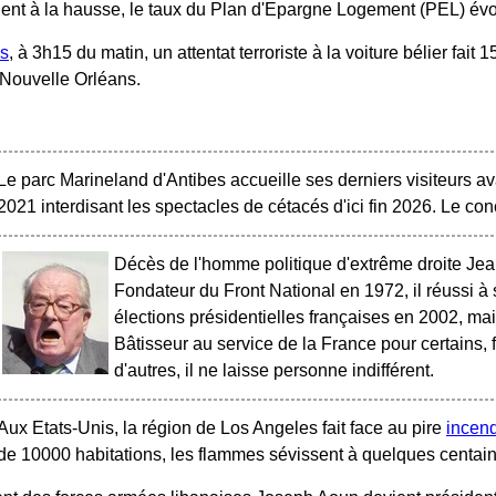
ent à la hausse, le taux du Plan d'Epargne Logement (PEL) évol
is
, à 3h15 du matin, un attentat terroriste à la voiture bélier fait
a Nouvelle Orléans.
Le parc Marineland d'Antibes accueille ses derniers visiteurs avan
2021 interdisant les spectacles de cétacés d'ici fin 2026. Le con
Décès de l'homme politique d'extrême droite Jea
Fondateur du Front National en 1972, il réussi à
élections présidentielles françaises en 2002, mais
Bâtisseur au service de la France pour certains, f
d'autres, il ne laisse personne indifférent.
Aux Etats-Unis, la région de Los Angeles fait face au pire
incen
de 10000 habitations, les flammes sévissent à quelques centai