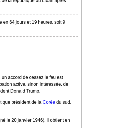
de la république du Liban après
 en 64 jours et 19 heures, soit 9
 un accord de cessez le feu est
pation active, sinon intéressée, de
ésident Donald Trump.
t que président de la
Corée
du sud,
é le 20 janvier 1946). Il obtient en