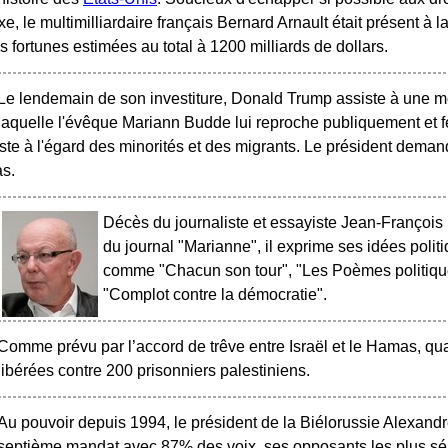
xe, le multimilliardaire français Bernard Arnault était présent à 
 fortunes estimées au total à 1200 milliards de dollars.
Le lendemain de son investiture, Donald Trump assiste à une 
laquelle l'évêque Mariann Budde lui reproche publiquement et 
ste à l'égard des minorités et des migrants. Le président deman
a pas.
Décès du journaliste et essayiste Jean-François
du journal "Marianne", il exprime ses idées pol
comme "Chacun son tour", "Les Poèmes politique
"Complot contre la démocratie".
Comme prévu par l’accord de trêve entre Israël et le Hamas, qua
libérées contre 200 prisonniers palestiniens.
Au pouvoir depuis 1994, le président de la Biélorussie Alexand
septième mandat avec 87% des voix, ses opposants les plus sér