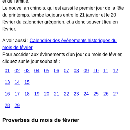
et de l'amitié.
Le nouvel an chinois, qui est aussi le premier jour de la fête
du printemps, tombe toujours entre le 21 janvier et le 20
février du calendrier grégorien, et a donc souvent lieu en
février.
A voir aussi :
Calendrier des événements historiques du
mois de février
Pour accéder aux évènements d'un jour du mois de février,
cliquez sur le jour souhaité :
01
02
03
04
05
06
07
08
09
10
11
12
13
14
15
16
17
18
19
20
21
22
23
24
25
26
27
28
29
Proverbes du mois de février