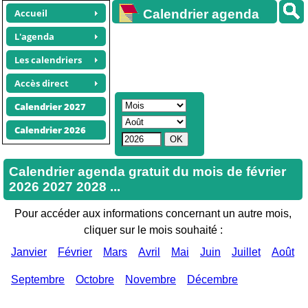
Accueil
Calendrier agenda
gratuit
L'agenda
Les calendriers
Accès direct
Calendrier 2027
Calendrier 2026
Calendrier agenda gratuit du mois de février
2026 2027 2028 ...
Pour accéder aux informations concernant un autre mois,
cliquer sur le mois souhaité :
Janvier
Février
Mars
Avril
Mai
Juin
Juillet
Août
Septembre
Octobre
Novembre
Décembre