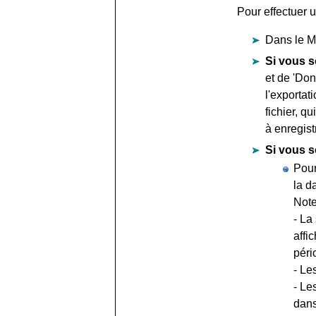
Pour effectuer 
Dans le Me
Si vous s
et de 'Don
l'exportat
fichier, q
à enregist
Si vous s
Pour
la d
Note
- La
affi
péri
- Le
- Le
dans