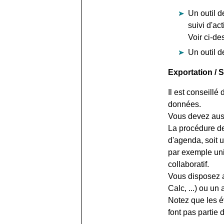
Un outil d
suivi d'ac
Voir ci-d
Un outil 
Exportation /
Il est conseill
données.
Vous devez auss
La procédure de
d'agenda, soit u
par exemple uniq
collaboratif.
Vous disposez a
Calc, ...) ou un 
Notez que les é
font pas partie 