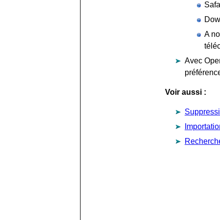
Safa
Down
A no
télé
Avec Oper
préférence
Voir aussi :
Suppressi
Importati
Recherch