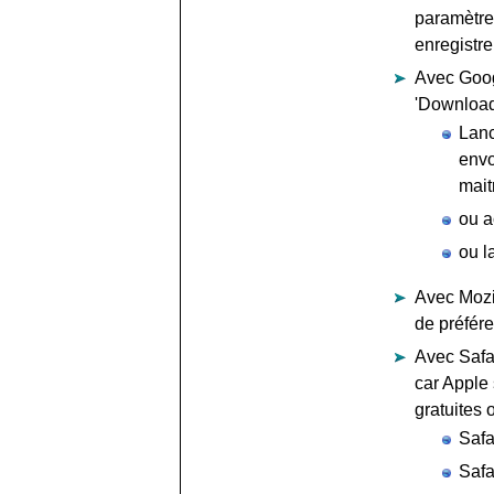
paramètre
enregistre
Avec Googl
'Download'
Lanc
envo
mait
ou a
ou l
Avec Mozil
de préfére
Avec Safar
car Apple 
gratuites 
Safa
Safa