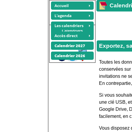
Calendri
Accueil
L'agenda
Les calendriers
Calendriers
Accès direct
photos
Recommander ce site
Exportez, s
Calendrier 2027
Calendrier 2026
Toutes les donné
conservées sur 
invitations ne 
En contrepartie
Si vous souhait
une clé USB, et 
Google Drive, D
facilement, en 
Vous disposez d