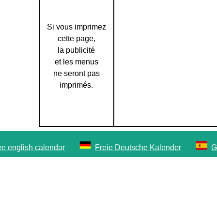
Si vous imprimez
cette page,
la publicité
et les menus
ne seront pas
imprimés.
ee english calendar
Freie Deutsche Kalender
G