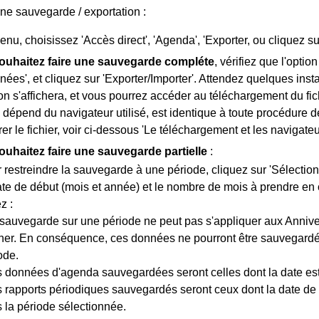
une sauvegarde / exportation :
nu, choisissez 'Accès direct', 'Agenda', 'Exporter, ou cliquez su
ouhaitez faire une sauvegarde compléte
, vérifiez que l'optio
nées', et cliquez sur 'Exporter/Importer'. Attendez quelques insta
ion s'affichera, et vous pourrez accéder au téléchargement du fic
ui dépend du navigateur utilisé, est identique à toute procédure
rer le fichier, voir ci-dessous 'Le téléchargement et les navigateu
ouhaitez faire une sauvegarde partielle
:
 restreindre la sauvegarde à une période, cliquez sur 'Sélectionn
ate de début (mois et année) et le nombre de mois à prendre en
z :
 sauvegarde sur une période ne peut pas s'appliquer aux Anniver
cher. En conséquence, ces données ne pourront être sauvegardé
ode.
s données d'agenda sauvegardées seront celles dont la date es
s rapports périodiques sauvegardés seront ceux dont la date de d
 la période sélectionnée.