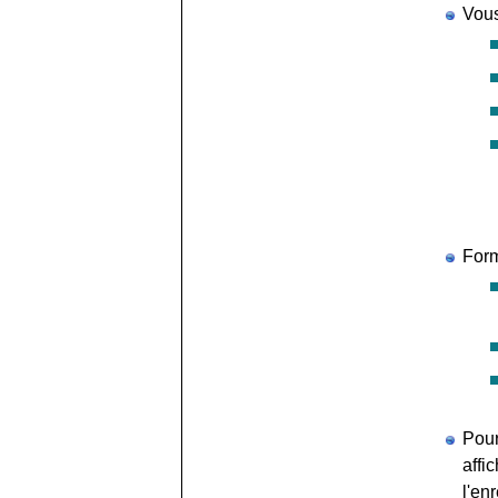
Vous
Form
Pour
affi
l'en