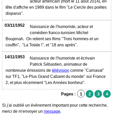
acteur américain (mort le 11 août 2014), en
tête d'affiche en 1989 dans le film "Le Cercle des poètes
disparus".
03/11/1952
Naissance de l'humoriste, acteur et
comédien franco-tunisien Michel
Boujenah. On retient ses films "Trois hommes et un
couffin", "La Totale !", et "18 ans après".
14/11/1953
Naissance de l'humoriste et écrivain
Patrick Sébastien, animateur de
nombreuse émissions de
télévision
comme "Carnaval"
sur TF1, "Le Plus Grand Cabaret du monde" sur France
2, et plus récemment "Les Années bonheur".
Pages :
1
2
3
4
Si j'ai oublié un évènement important pour cette recherche,
merci de m'envoyer un
message
.