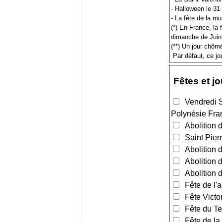
- Halloween le 31
- La fête de la mu
(*) En France, la
dimanche de Juin
(**) Un jour chômé
Par défaut, ce jou
Fêtes et j
Vendredi Sa
Polynésie Fra
Abolition d
Saint Pierr
Abolition d
Abolition d
Abolition d
Fête de l'a
Fête Victor
Fête du Terr
Fête de la 