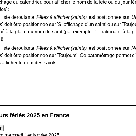
chage du calendrier, pour afficher le nom de la fête ou du jour fér
fos' :
 liste déroulante '
Fêtes à afficher (saints)
' est positionnée sur '
Un
és
' doit être positionnée sur 'Si affichage d'un saint' ou sur 'Touj
ché à la place du nom du saint (par exemple : 'F nationale' à la p
t).
 liste déroulante '
Fêtes à afficher (saints)
' est positionnée sur '
Ne
és
' doit être positionnée sur 'Toujours'. Ce paramètrage permet d
 afficher le nom des saints.
ours fériés 2025 en France
n: mercredi 1er janvier 2025.