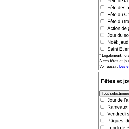
Fête de la 
Fête des pè
Fête du Can
Fête du tra
Action de g
Jour du so
Noël: jeud
Saint Etie
* Légalement, lors
A ces fêtes et jou
Voir aussi :
Les é
Fêtes et j
Jour de l'a
Rameaux: d
Vendredi sa
Pâques: di
Lundi de Pâ