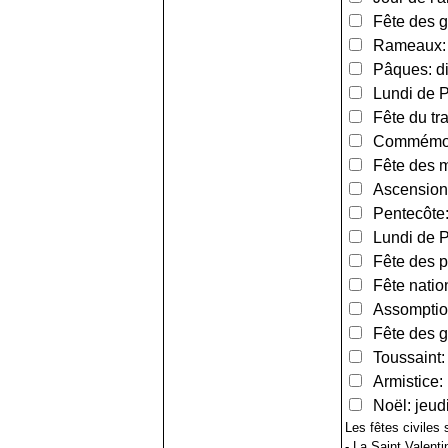
Fête des g
Rameaux: d
Pâques: di
Lundi de Pâ
Fête du tra
Commémorat
Fête des m
Ascension:
Pentecôte:
Lundi de Pe
Fête des pè
Fête nationa
Assomption
Fête des g
Toussaint:
Armistice:
Noël: jeud
Les fêtes civiles
- La Saint Valenti