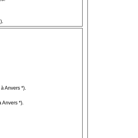
).
à Anvers *).
 Anvers *).