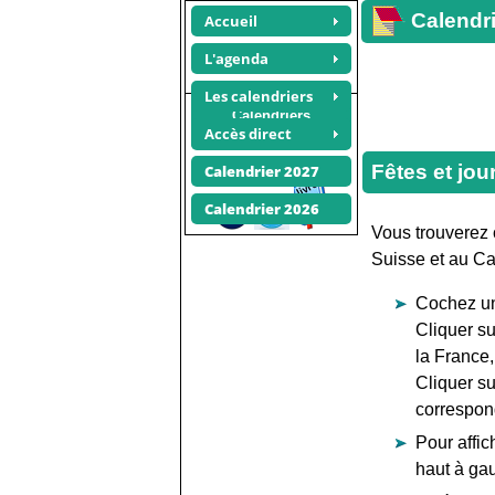
Calendri
Accueil
L'agenda
Les calendriers
Calendriers
Accès direct
photos
Recommander ce site
Fêtes et jou
Calendrier 2027
Calendrier 2026
Vous trouverez c
Suisse et au C
Cochez une
Cliquer sur
la France,
Cliquer sur
correspon
Pour affic
haut à gau