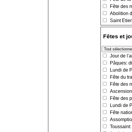
Fête des m
Abolition d
Saint Etien
Fêtes et j
Jour de l'a
Pâques: di
Lundi de Pâ
Fête du tra
Fête des m
Ascension:
Fête des pè
Lundi de Pe
Fête nationa
Assomption
Toussaint: