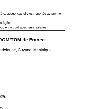
côte, auquel cas elle est reportée au premier
nes âgées.
our, en accord avec leurs salariés.
et DOM/TOM de France
uadeloupe, Guyane, Martinique,
025.
25.