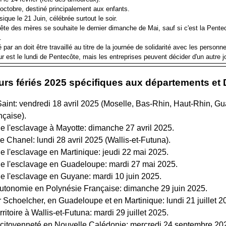
 octobre, destiné principalement aux enfants.
sique le 21 Juin, célébrée surtout le soir.
 fête des mères se souhaite le dernier dimanche de Mai, sauf si c'est la Pente
.
 par an doit être travaillé au titre de la journée de solidarité avec les person
r est le lundi de Pentecôte, mais les entreprises peuvent décider d'un autre j
ours fériés 2025 spécifiques aux départements 
int: vendredi 18 avril 2025 (Moselle, Bas-Rhin, Haut-Rhin, G
nçaise).
e l'esclavage à Mayotte: dimanche 27 avril 2025.
e Chanel: lundi 28 avril 2025 (Wallis-et-Futuna).
e l'esclavage en Martinique: jeudi 22 mai 2025.
e l'esclavage en Guadeloupe: mardi 27 mai 2025.
e l'esclavage en Guyane: mardi 10 juin 2025.
utonomie en Polynésie Française: dimanche 29 juin 2025.
 Schoelcher, en Guadeloupe et en Martinique: lundi 21 juillet 2
itoire à Wallis-et-Futuna: mardi 29 juillet 2025.
citoyenneté en Nouvelle Calédonie: mercredi 24 septembre 20