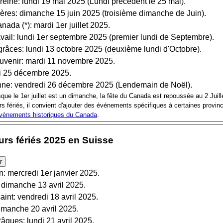
reine: lundi 19 mai 2025 (Lundi précédent le 25 mai).
res: dimanche 15 juin 2025 (troisième dimanche de Juin).
ada (*): mardi 1er juillet 2025.
vail: lundi 1er septembre 2025 (premier lundi de Septembre).
râces: lundi 13 octobre 2025 (deuxième lundi d'Octobre).
uvenir: mardi 11 novembre 2025.
i 25 décembre 2025.
nne: vendredi 26 décembre 2025 (Lendemain de Noël).
que le 1er juillet est un dimanche, la fête du Canada est repoussée au 2 Juill
rs fériés, il convient d'ajouter des événements spécifiques à certaines provinc
vènements historiques du Canada
.
ours fériés 2025 en Suisse
n: mercredi 1er janvier 2025.
imanche 13 avril 2025.
int: vendredi 18 avril 2025.
manche 20 avril 2025.
ques: lundi 21 avril 2025.