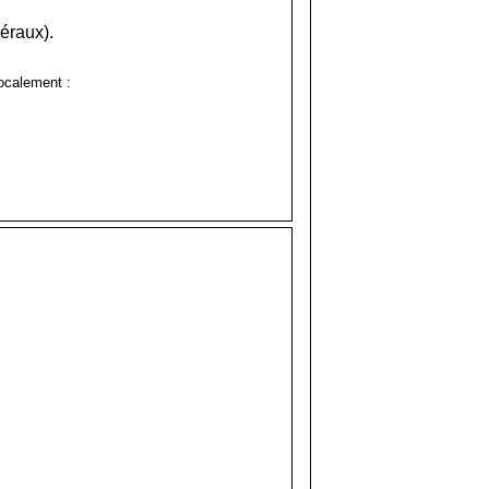
éraux).
localement :