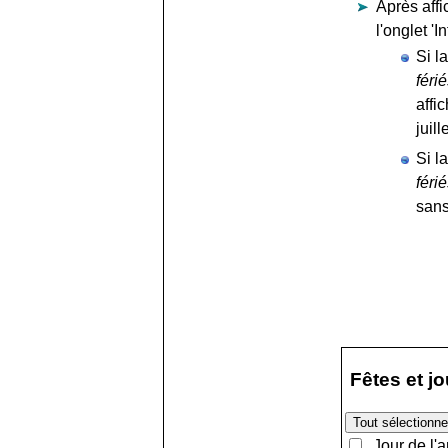
Après affi
l'onglet 'In
Si la
féri
affi
juille
Si la
féri
sans
Fêtes et j
Jour de l'a