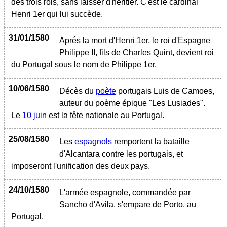
des trois rois, sans laisser d'héritier. C'est le cardinal
Henri 1er qui lui succède.
31/01/1580
Aprés la mort d'Henri 1er, le roi d'Espagne
Philippe II, fils de Charles Quint, devient roi
du Portugal sous le nom de Philippe 1er.
10/06/1580
Décès du
poète
portugais Luis de Camoes,
auteur du poème épique "Les Lusiades".
Le
10 juin
est la fête nationale au Portugal.
25/08/1580
Les
espagnols
remportent la bataille
d'Alcantara contre les portugais, et
imposeront l'unification des deux pays.
24/10/1580
L'armée espagnole, commandée par
Sancho d'Avila, s'empare de Porto, au
Portugal.