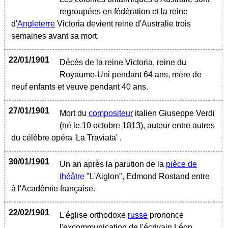
regroupées en fédération et la reine
d'
Angleterre
Victoria devient reine d'Australie trois
semaines avant sa mort.
22/01/1901
Décès de la reine Victoria, reine du
Royaume-Uni pendant 64 ans, mère de
neuf enfants et veuve pendant 40 ans.
27/01/1901
Mort du
compositeur
italien Giuseppe Verdi
(né le 10 octobre 1813), auteur entre autres
du célèbre opéra 'La Traviata' .
30/01/1901
Un an après la parution de la
pièce de
théâtre
"L'Aiglon", Edmond Rostand entre
à l'Académie française.
22/02/1901
L'église orthodoxe
russe
prononce
l'excommunication de l'écrivain Léon