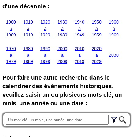
d'une décennie :
1900
1910
1920
1930
1940
1950
1960
à
à
à
à
à
à
à
1909
1919
1929
1939
1949
1959
1969
1970
1980
1990
2000
2010
2020
à
à
à
à
à
à
2030
1979
1989
1999
2009
2019
2029
Pour faire une autre recherche dans le
calendrier des évènements historiques,
veuillez saisir un ou plusieurs mots clé, un
mois, une année ou une date :