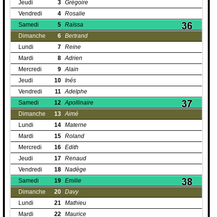
Jeudi
3
Grégoire
Vendredi
4
Rosalie
Samedi
5
Raïssa
Dimanche
6
Bertrand
Lundi
7
Reine
Mardi
8
Adrien
Mercredi
9
Alain
Jeudi
10
Inés
Vendredi
11
Adelphe
Samedi
12
Apollinaire
Dimanche
13
Aimé
Lundi
14
Materne
Mardi
15
Roland
Mercredi
16
Edith
Jeudi
17
Renaud
Vendredi
18
Nadège
Samedi
19
Emilie
Dimanche
20
Davy
Lundi
21
Mathieu
Mardi
22
Maurice