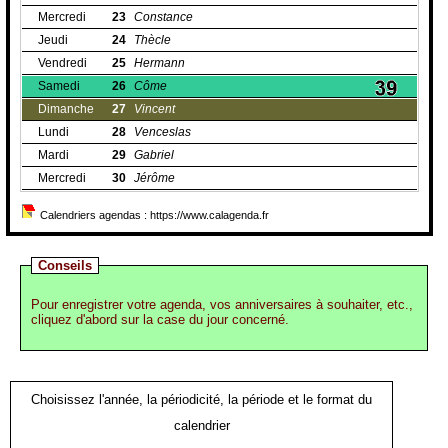
Mercredi
23
Constance
Jeudi
24
Thècle
Vendredi
25
Hermann
Samedi
26
Côme
Dimanche
27
Vincent
Lundi
28
Venceslas
Mardi
29
Gabriel
Mercredi
30
Jérôme
Calendriers agendas : https://www.calagenda.fr
Conseils
Pour enregistrer votre agenda, vos anniversaires à souhaiter, etc.,
cliquez d'abord sur la case du jour concerné.
Choisissez l'année, la périodicité, la période et le format du
calendrier