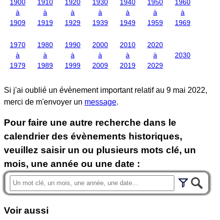
1900
1910
1920
1930
1940
1950
1960
à
à
à
à
à
à
à
1909
1919
1929
1939
1949
1959
1969
1970
1980
1990
2000
2010
2020
à
à
à
à
à
à
2030
1979
1989
1999
2009
2019
2029
Si j'ai oublié un évènement important relatif au
9 mai 2022
,
merci de m'envoyer un
message
.
Pour faire une autre recherche dans le
calendrier des évènements historiques,
veuillez saisir un ou plusieurs mots clé, un
mois, une année ou une date :
Voir aussi