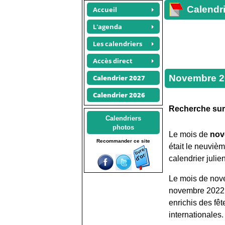
Calendri
Accueil
L'agenda
Les calendriers
Accès direct
Novembre 2
Calendrier 2027
Calendrier 2026
Recherche su
Calendriers
photos
Le mois de
nov
Recommander ce site
était le neuviè
calendrier julien
Le mois de nov
novembre 2022,
enrichis des fê
internationales.