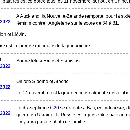
libataires est célébrée tous les 11 novembre, surtout en Chine, 
A Auckland, la Nouvelle-Zélande remporte pour la six
 2022
féminin contre l'Angleterre sur le score de 34 à 31.
ian et Liévin.
e est la journée mondiale de la pneumonie.
e
Bonne fête à Brice et Stanislas.
 2022
On fête Sidoine et Alberic.
 2022
Le 14 novembre est la journée internationale des diabé
Le dix-septième
G20
se déroule à Bali, en Indonésie, d
 2022
guerre en Ukraine, la Russie est représentée par son min
il n'y aura pas de photo de famille.