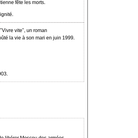
ienne fête les morts.
ignité.
 "Vivre vite", un roman
ûté la vie à son mari en juin 1999.
903.
de libérer Moscou des armées