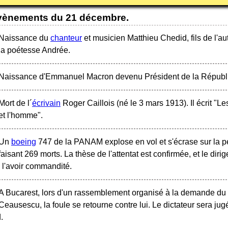
vènements du 21 décembre.
Naissance du
chanteur
et musicien Matthieu Chedid, fils de l'aut
la poétesse Andrée.
Naissance d'Emmanuel Macron devenu Président de la Républiq
Mort de l´
écrivain
Roger Caillois (né le 3 mars 1913). Il écrit "
et l'homme".
Un
boeing
747 de la PANAM explose en vol et s'écrase sur la pe
faisant 269 morts. La thèse de l'attentat est confirmée, et le d
e l'avoir commandité.
A Bucarest, lors d'un rassemblement organisé à la demande du
Ceausescu, la foule se retourne contre lui. Le dictateur sera j
.