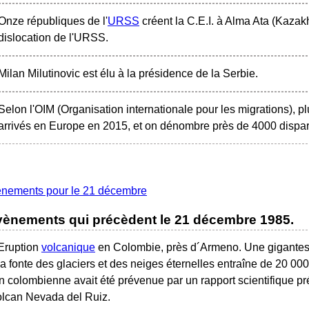
Onze républiques de l'
URSS
créent la C.E.I. à Alma Ata (Kazakh
dislocation de l'URSS.
Milan Milutinovic est élu à la présidence de la Serbie.
Selon l'OIM (Organisation internationale pour les migrations), pl
arrivés en Europe en 2015, et on dénombre près de 4000 dispa
énements pour le 21 décembre
ènements qui précèdent le
21 décembre 1985
.
Eruption
volcanique
en Colombie, près d´Armeno. Une gigante
la fonte des glaciers et des neiges éternelles entraîne de 20 000
n colombienne avait été prévenue par un rapport scientifique pré
olcan Nevada del Ruiz.