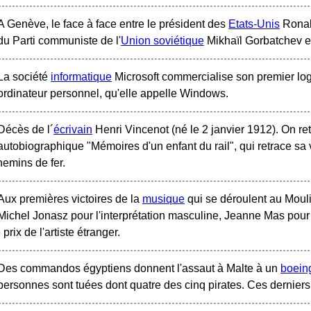
A Genève, le face à face entre le président des
Etats-Unis
Ronald
du Parti communiste de l'
Union soviétique
Mikhaïl Gorbatchev est
La société
informatique
Microsoft commercialise son premier logi
ordinateur personnel, qu'elle appelle Windows.
Décès de l´
écrivain
Henri Vincenot (né le 2 janvier 1912). On re
autobiographique "Mémoires d'un enfant du rail", qui retrace sa v
chemins de fer.
Aux premières victoires de la
musique
qui se déroulent au Moul
Michel Jonasz pour l'interprétation masculine, Jeanne Mas pour l
 prix de l'artiste étranger.
Des commandos égyptiens donnent l'assaut à Malte à un
boein
personnes sont tuées dont quatre des cinq pirates. Ces derniers