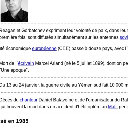
Reagan et Gorbatchev expriment leur volonté de paix, dans leu
première fois, sont diffusés simultanément sur les antennes
sov
té économique
européenne
(CEE) passe à douze pays, avec l´e
Mort de l´
écrivain
Marcel Arland (né le 5 juillet 1899), dont on pe
"Une époque".
Du 13 au 24 janvier, la guerre civile au Yémen sud fait 10 000 m
Décès du
chanteur
Daniel Balavoine et de l'organisateur du Ral
qui trouvent la mort dans un accident d'hélicoptère au
Mali
, pen
ssé en 1985