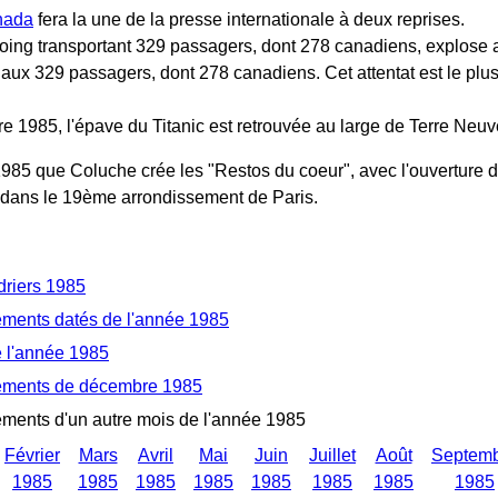
nada
fera la une de la presse internationale à deux reprises.
Boing transportant 329 passagers, dont 278 canadiens, explose au
ux 329 passagers, dont 278 canadiens. Cet attentat est le plus g
e 1985, l'épave du Titanic est retrouvée au large de Terre Neu
1985 que Coluche crée les "Restos du coeur", avec l'ouverture 
, dans le 19ème arrondissement de Paris.
driers 1985
ments datés de l'année 1985
e l'année 1985
ements de décembre 1985
ments d'un autre mois de l'année 1985
Février
Mars
Avril
Mai
Juin
Juillet
Août
Septem
1985
1985
1985
1985
1985
1985
1985
1985