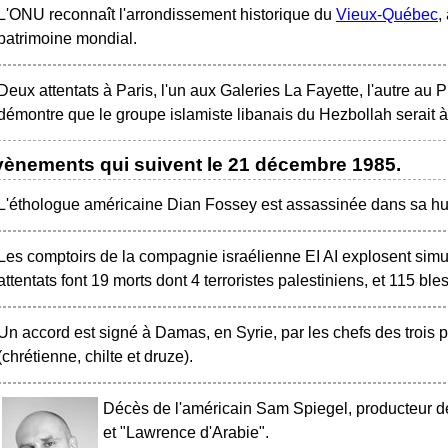
L'ONU reconnaît l'arrondissement historique du
Vieux-Québec
,
patrimoine mondial.
Deux attentats à Paris, l'un aux Galeries La Fayette, l'autre au 
démontre que le groupe islamiste libanais du Hezbollah serait à 
ènements qui suivent le
21 décembre 1985
.
L'éthologue américaine Dian Fossey est assassinée dans sa h
Les comptoirs de la compagnie israélienne EI AI explosent si
attentats font 19 morts dont 4 terroristes palestiniens, et 115 ble
Un accord est signé à Damas, en Syrie, par les chefs des trois p
(chrétienne, chilte et druze).
Décès de l'américain Sam Spiegel, producteur 
et "Lawrence d'Arabie".