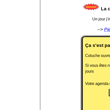
La c
Un jour j'
Pi
Ça s'est p
Coluche ouvre
Si vous êtes n
jours
Votre agenda 