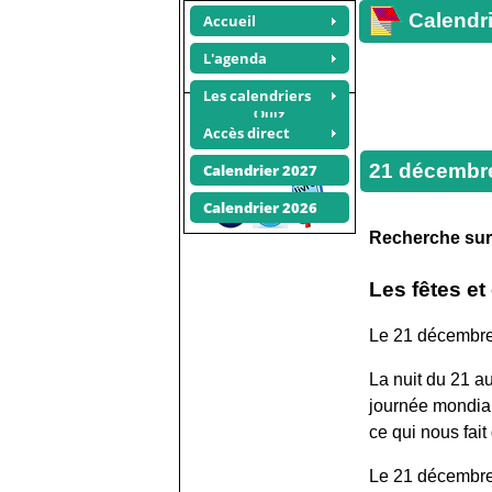
Calendri
Accueil
L'agenda
Les calendriers
Quiz
Accès direct
21 décembre 1985
Recommander ce site
21 décembr
Calendrier 2027
Calendrier 2026
Recherche su
Les fêtes e
Le 21 décembre 
La nuit du 21 a
journée mondiale
ce qui nous fai
Le 21 décembre 