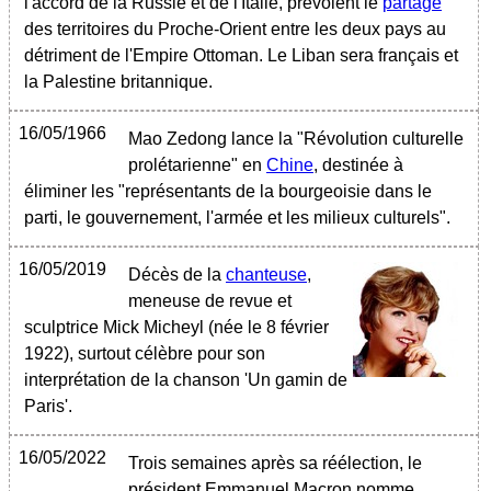
l'accord de la Russie et de l'Italie, prévoient le
partage
des territoires du Proche-Orient entre les deux pays au
détriment de l'Empire Ottoman. Le Liban sera français et
la Palestine britannique.
16/05/1966
Mao Zedong lance la "Révolution culturelle
prolétarienne" en
Chine
, destinée à
éliminer les "représentants de la bourgeoisie dans le
parti, le gouvernement, l'armée et les milieux culturels".
16/05/2019
Décès de la
chanteuse
,
meneuse de revue et
sculptrice Mick Micheyl (née le 8 février
1922), surtout célèbre pour son
interprétation de la chanson 'Un gamin de
Paris'.
16/05/2022
Trois semaines après sa réélection, le
président Emmanuel Macron nomme