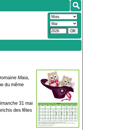
e romaine
Maia
,
cque du même
dimanche 31 mai
ichis des fêtes