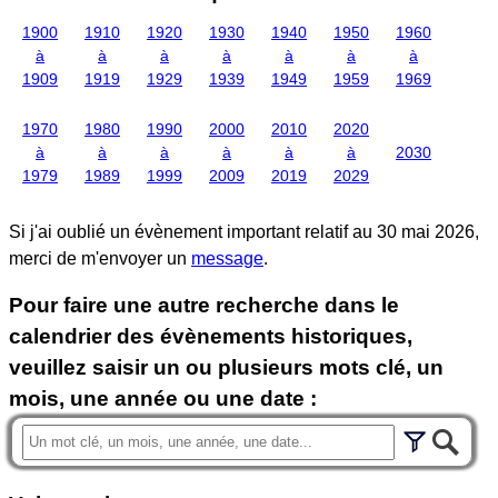
1900
1910
1920
1930
1940
1950
1960
à
à
à
à
à
à
à
1909
1919
1929
1939
1949
1959
1969
1970
1980
1990
2000
2010
2020
à
à
à
à
à
à
2030
1979
1989
1999
2009
2019
2029
Si j'ai oublié un évènement important relatif au
30 mai 2026
,
merci de m'envoyer un
message
.
Pour faire une autre recherche dans le
calendrier des évènements historiques,
veuillez saisir un ou plusieurs mots clé, un
mois, une année ou une date :