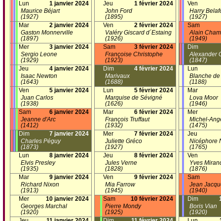
Lun
1 janvier 2024
Jeu
1 février 2024
Ven
Maurice Béjart
John Ford
Harry Belaf
(1927)
(1895)
(1927)
Mar
2 janvier 2024
Ven
2 février 2024
Sam
Gaston Monnerville
Valéry Giscard d´Estaing
Alain Cham
(1897)
(1926)
(1949)
Mer
3 janvier 2024
Sam
3 février 2024
Dim
Sergio Leone
Françoise Christophe
Alexander 
(1929)
(1923)
(1847)
Jeu
4 janvier 2024
Dim
4 février 2024
Lun
Isaac Newton
Marivaux
Blanche de 
(1643)
(1688)
(1188)
Ven
5 janvier 2024
Lun
5 février 2024
Mar
Juan Carlos
Marquise de Sévigné
Lova Moor
(1938)
(1626)
(1946)
Sam
6 janvier 2024
Mar
6 février 2024
Mer
Jeanne d'Arc
François Truffaut
Michel-Ang
(1412)
(1932)
(1475)
Dim
7 janvier 2024
Mer
7 février 2024
Jeu
Charles Péguy
Juliette Gréco
Nicéphore 
(1873)
(1927)
(1765)
Lun
8 janvier 2024
Jeu
8 février 2024
Ven
Elvis Presley
Jules Verne
Yves Miran
(1935)
(1828)
(1876)
Mar
9 janvier 2024
Ven
9 février 2024
Sam
Richard Nixon
Mia Farrow
Jean Jacqu
(1913)
(1945)
(1940)
Mer
10 janvier 2024
Sam
10 février 2024
Dim
Georges Marchal
Pierre Mondy
Boris Vian
(1920)
(1925)
(1920)
Jeu
11 janvier 2024
Dim
11 février 2024
Lun