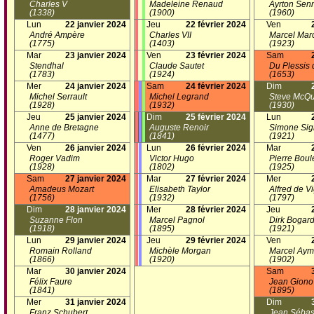
Charles V
Madeleine Renaud
Ayrton Sen
(1338)
(1900)
(1960)
Lun
22 janvier 2024
Jeu
22 février 2024
Ven
André Ampère
Charles VII
Marcel Mar
(1775)
(1403)
(1923)
Mar
23 janvier 2024
Ven
23 février 2024
Sam
Stendhal
Claude Sautet
Du Plessis 
(1783)
(1924)
(1653)
Mer
24 janvier 2024
Sam
24 février 2024
Dim
Michel Serrault
Michel Legrand
Steve McQ
(1928)
(1932)
(1930)
Jeu
25 janvier 2024
Dim
25 février 2024
Lun
Anne de Bretagne
Auguste Renoir
Simone Sig
(1477)
(1841)
(1921)
Ven
26 janvier 2024
Lun
26 février 2024
Mar
Roger Vadim
Victor Hugo
Pierre Boul
(1928)
(1802)
(1925)
Sam
27 janvier 2024
Mar
27 février 2024
Mer
Amadeus Mozart
Elisabeth Taylor
Alfred de V
(1756)
(1932)
(1797)
Dim
28 janvier 2024
Mer
28 février 2024
Jeu
Suzanne Flon
Marcel Pagnol
Dirk Bogar
(1918)
(1895)
(1921)
Lun
29 janvier 2024
Jeu
29 février 2024
Ven
Romain Rolland
Michèle Morgan
Marcel Ay
(1866)
(1920)
(1902)
Mar
30 janvier 2024
Sam
Félix Faure
Jean Giono
(1841)
(1895)
Mer
31 janvier 2024
Dim
Franz Schubert
Jean Sébas