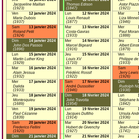
Jacqueline Maillan
Thomas Edison
Astor Piazz
(1923)
(1847)
(1921)
Ven
12 janvier 2024
Lun
12 février 2024
Mar
Marie Dubois
Louis Renault
Liza Minnell
(1937)
(1877)
(1946)
Sam
13 janvier 2024
Mar
13 février 2024
Mer
Roland Petit
Costa-Gavras
Paul Moran
(1924)
(1933)
(1888)
Dim
14 janvier 2024
Mer
14 février 2024
Jeu
John Dos Passos
Marcel Bigeard
Albert Einst
(1896)
(1916)
(1879)
Lun
15 janvier 2024
Jeu
15 février 2024
Ven
Martin Luther King
Louis XV
Philippe de
(1929)
(1710)
(1933)
Mar
16 janvier 2024
Ven
16 février 2024
Sam
Alain Jessua
Frédéric Rossif
Jerry Lewis
(1932)
(1922)
(1926)
Mer
17 janvier 2024
Sam
17 février 2024
Dim
Dalida
André Dussollier
Rudolph N
(1933)
(1946)
(1938)
Jeu
18 janvier 2024
Dim
18 février 2024
Lun
Montesquieu
John Travolta
Stéphane M
(1689)
(1954)
(1842)
Ven
19 janvier 2024
Lun
19 février 2024
Mar
Paul Cézanne
Jacques Dufilho
Ursula And
(1839)
(1914)
(1936)
Sam
20 janvier 2024
Mar
20 février 2024
Mer
Frederico Fellini
Hubert de Givenchy
Jean-Antoi
(1920)
(1927)
(1741)
Dim
21 janvier 2024
Mer
21 février 2024
Jeu