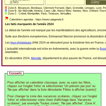
(1797)
(1685)
Zone A : Besançon, Bordeaux, Clermont-Ferrand, Dijon, Grenoble, Limoges, Lyon, Poi
Zone B : Aix-Marseille, Amiens, Caen, Lille, Nancy-Metz, Nantes, Nice, Orléans-Tou
Zone C : Créteil, Montpellier, Paris, Toulouse, Versailles.
Calendriers agendas : https://www.calagenda.fr
Les faits marquants de l'année 2024
Le début de l'année est marqué par les manifestations des agriculteurs, encore 
Suite aux élections européennes, Emmanuel Macron prononce la dissolution de 
Les
jeux olympiques
d'été 2024 se déroulent pour la troisième fois en France, 
L'actualité internationale est riche en évènements, avec la guerre entre la
Russ
islamistes.
En décembre 2024,
Mayotte
, département le plus pauvre de France, est dévast
Conseils
Pour afficher un calendrier classique, avec ou sans les fêtes,
cliquez sur l'onglet 'Infos' et sélectionnez 'Un prénom par jour' ou
'Ne pas afficher' dans la liste déroulante 'Fêtes à afficher (saints)'.
Pour changer la zone des vacances scolaires, cliquez sur l'onglet
'Infos' et sélectionnez votre choix d'affichage dans 'Vacances
scolaires', par exemple 'Toutes zones', 'Ne pas afficher', 'Zone A',