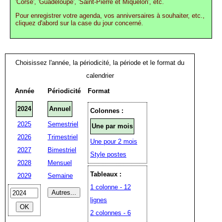
'Corse', 'Guadeloupe', 'Saint-Pierre et Miquelon', etc.
Pour enregistrer votre agenda, vos anniversaires à souhaiter, etc.,
cliquez d'abord sur la case du jour concerné.
Choisissez l'année, la périodicité, la période et le format du
calendrier
Année
Périodicité
Format
2024
Annuel
Colonnes :
2025
Semestriel
Une par mois
2026
Trimestriel
Une pour 2 mois
2027
Bimestriel
Style postes
2028
Mensuel
Tableaux :
2029
Semaine
1 colonne - 12
lignes
2 colonnes - 6