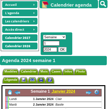
Accueil
Calendrier agenda
gratuit
L'agenda
Les calendriers
Accès direct
Calendrier 2027
Calendrier 2026
Agenda 2024 semaine 1
Modèles
Calendrier
Mois
Cases
Infos
Photo
Légende
Semaine 1
Janvier 2024
Lundi
1
Janvier
2024
Clair
Mardi
2
Janvier
2024
Basile