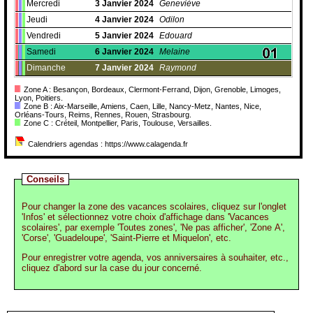
Mercredi
3
Janvier
2024
Geneviève
Jeudi
4
Janvier
2024
Odilon
Vendredi
5
Janvier
2024
Edouard
Samedi
6
Janvier
2024
Melaine
Dimanche
7
Janvier
2024
Raymond
Zone A : Besançon, Bordeaux, Clermont-Ferrand, Dijon, Grenoble, Limoges,
Lyon, Poitiers.
Zone B : Aix-Marseille, Amiens, Caen, Lille, Nancy-Metz, Nantes, Nice,
Orléans-Tours, Reims, Rennes, Rouen, Strasbourg.
Zone C : Créteil, Montpellier, Paris, Toulouse, Versailles.
Calendriers agendas : https://www.calagenda.fr
Conseils
Pour changer la zone des vacances scolaires, cliquez sur l'onglet
'Infos' et sélectionnez votre choix d'affichage dans 'Vacances
scolaires', par exemple 'Toutes zones', 'Ne pas afficher', 'Zone A',
'Corse', 'Guadeloupe', 'Saint-Pierre et Miquelon', etc.
Pour enregistrer votre agenda, vos anniversaires à souhaiter, etc.,
cliquez d'abord sur la case du jour concerné.