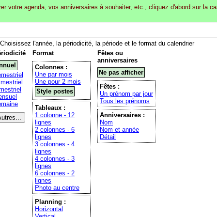
rer votre agenda, vos anniversaires à souhaiter, etc., cliquez d'abord sur la c
Choisissez l'année, la périodicité, la période et le format du calendrier
riodicité
Format
Fêtes ou
anniversaires
nnuel
Colonnes :
Ne pas afficher
Une par mois
mestriel
Une pour 2 mois
imestriel
Fêtes :
mestriel
Style postes
Un prénom par jour
nsuel
Tous les prénoms
emaine
Tableaux :
1 colonne - 12
Anniversaires :
lignes
Nom
2 colonnes - 6
Nom et année
lignes
Détail
3 colonnes - 4
lignes
4 colonnes - 3
lignes
6 colonnes - 2
lignes
Photo au centre
Planning :
Horizontal
Vertical