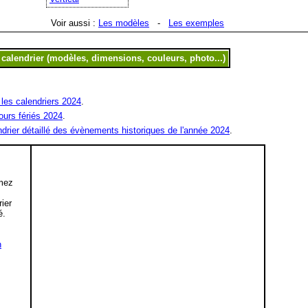
Voir aussi :
Les modèles
-
Les exemples
les calendriers 2024
.
ours fériés 2024
.
drier détaillé des évènements historiques de l'année 2024
.
mez
,
rier
é.
n