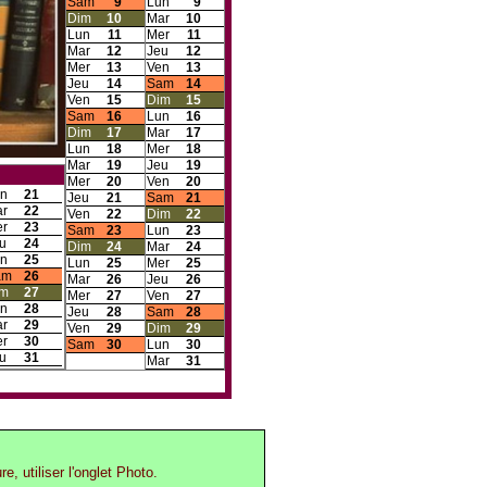
Sam
9
Lun
9
Dim
10
Mar
10
Lun
11
Mer
11
Mar
12
Jeu
12
Mer
13
Ven
13
Jeu
14
Sam
14
Ven
15
Dim
15
Sam
16
Lun
16
Dim
17
Mar
17
Lun
18
Mer
18
Mar
19
Jeu
19
Mer
20
Ven
20
n
21
Jeu
21
Sam
21
r
22
Ven
22
Dim
22
r
23
Sam
23
Lun
23
u
24
Dim
24
Mar
24
n
25
Lun
25
Mer
25
am
26
Mar
26
Jeu
26
im
27
Mer
27
Ven
27
n
28
Jeu
28
Sam
28
r
29
Ven
29
Dim
29
r
30
Sam
30
Lun
30
u
31
Mar
31
, utiliser l'onglet Photo.