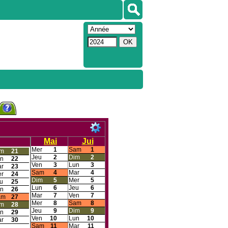
Mai
Jui
Mer
1
Sam
1
im
21
Jeu
2
Dim
2
n
22
Ven
3
Lun
3
r
23
Sam
4
Mar
4
r
24
Dim
5
Mer
5
u
25
Lun
6
Jeu
6
n
26
Mar
7
Ven
7
am
27
Mer
8
Sam
8
im
28
Jeu
9
Dim
9
n
29
Ven
10
Lun
10
r
30
Sam
11
Mar
11