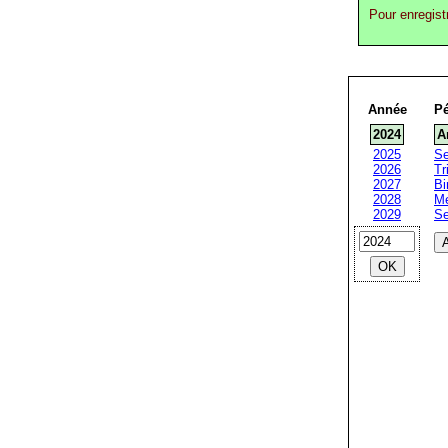
Pour enregist
Année
Pé
2024
A
2025
Se
2026
Tr
2027
Bi
2028
Me
2029
S