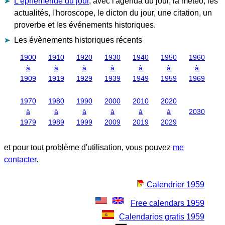
L'éphéméride du jour
, avec l'agenda du jour, la météo, les
actualités, l'horoscope, le dicton du jour, une citation, un
proverbe et les événements historiques.
Les évènements historiques récents
1900
1910
1920
1930
1940
1950
1960
à
à
à
à
à
à
à
1909
1919
1929
1939
1949
1959
1969
1970
1980
1990
2000
2010
2020
à
à
à
à
à
à
2030
1979
1989
1999
2009
2019
2029
et pour tout problème d'utilisation, vous pouvez
me
contacter
.
Calendrier 1959
Free calendars 1959
Calendarios gratis 1959