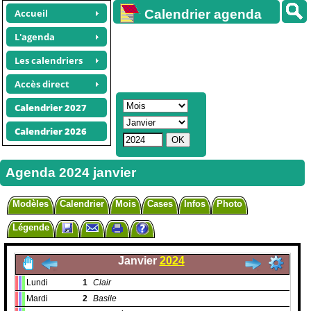
Accueil
Calendrier agenda
gratuit
L'agenda
Les calendriers
Accès direct
Calendrier 2027
Calendrier 2026
Agenda 2024 janvier
Modèles
Calendrier
Mois
Cases
Infos
Photo
Légende
Janvier
2024
Lundi
1
Clair
Mardi
2
Basile