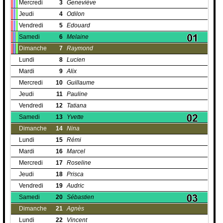
Mercredi
3
Geneviève
Jeudi
4
Odilon
Vendredi
5
Edouard
Samedi
6
Melaine
Dimanche
7
Raymond
Lundi
8
Lucien
Mardi
9
Alix
Mercredi
10
Guillaume
Jeudi
11
Pauline
Vendredi
12
Tatiana
Samedi
13
Yvette
Dimanche
14
Nina
Lundi
15
Rémi
Mardi
16
Marcel
Mercredi
17
Roseline
Jeudi
18
Prisca
Vendredi
19
Audric
Samedi
20
Sébastien
Dimanche
21
Agnès
Lundi
22
Vincent