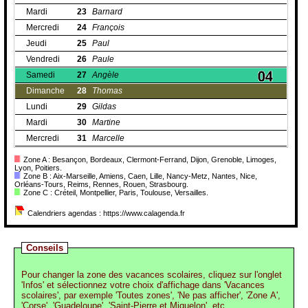
Mardi
23
Barnard
Mercredi
24
François
Jeudi
25
Paul
Vendredi
26
Paule
Samedi
27
Angèle
Dimanche
28
Thomas
Lundi
29
Gildas
Mardi
30
Martine
Mercredi
31
Marcelle
Zone A : Besançon, Bordeaux, Clermont-Ferrand, Dijon, Grenoble, Limoges,
Lyon, Poitiers.
Zone B : Aix-Marseille, Amiens, Caen, Lille, Nancy-Metz, Nantes, Nice,
Orléans-Tours, Reims, Rennes, Rouen, Strasbourg.
Zone C : Créteil, Montpellier, Paris, Toulouse, Versailles.
Calendriers agendas : https://www.calagenda.fr
Conseils
Pour changer la zone des vacances scolaires, cliquez sur l'onglet
'Infos' et sélectionnez votre choix d'affichage dans 'Vacances
scolaires', par exemple 'Toutes zones', 'Ne pas afficher', 'Zone A',
'Corse', 'Guadeloupe', 'Saint-Pierre et Miquelon', etc.