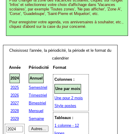
Pour changer la zone des vacances scolaires, cliquez sur l'onglet
'Infos' et sélectionnez votre choix d'affichage dans 'Vacances
scolaires', par exemple 'Toutes zones', 'Ne pas afficher', 'Zone A',
'Corse', 'Guadeloupe', 'Saint-Pierre et Miquelon', etc.
Pour enregistrer votre agenda, vos anniversaires à souhaiter, etc.,
cliquez d'abord sur la case du jour concerné.
Choisissez l'année, la périodicité, la période et le format du
calendrier
Année
Périodicité
Format
2024
Annuel
Colonnes :
2025
Semestriel
Une par mois
2026
Trimestriel
Une pour 2 mois
2027
Bimestriel
Style postes
2028
Mensuel
Tableaux :
2029
Semaine
1 colonne - 12
lignes