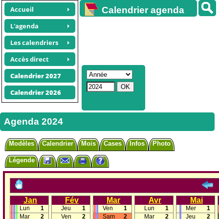
Accueil
Calendrier agenda
gratuit
L'agenda
Les calendriers
Accès direct
Calendrier 2027
Calendrier 2026
Agenda 2024
Modèles
Calendrier
Mois
Cases
Infos
Photo
Légende
Jan
Fév
Mar
Avr
Mai
Lun
1
Jeu
1
Ven
1
Lun
1
Mer
1
Mar
2
Ven
2
Sam
2
Mar
2
Jeu
2