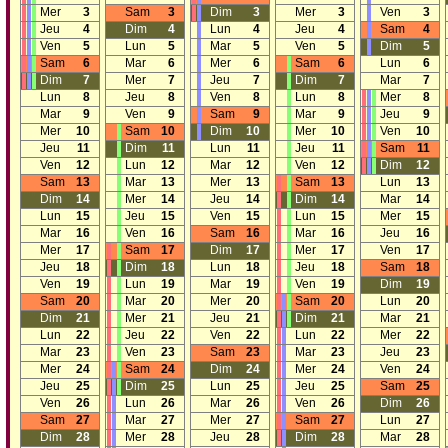
Mer
3
Sam
3
Dim
3
Mer
3
Ven
3
Jeu
4
Dim
4
Lun
4
Jeu
4
Sam
4
Ven
5
Lun
5
Mar
5
Ven
5
Dim
5
Sam
6
Mar
6
Mer
6
Sam
6
Lun
6
Dim
7
Mer
7
Jeu
7
Dim
7
Mar
7
Lun
8
Jeu
8
Ven
8
Lun
8
Mer
8
Mar
9
Ven
9
Sam
9
Mar
9
Jeu
9
Mer
10
Sam
10
Dim
10
Mer
10
Ven
10
Jeu
11
Dim
11
Lun
11
Jeu
11
Sam
11
Ven
12
Lun
12
Mar
12
Ven
12
Dim
12
Sam
13
Mar
13
Mer
13
Sam
13
Lun
13
Dim
14
Mer
14
Jeu
14
Dim
14
Mar
14
Lun
15
Jeu
15
Ven
15
Lun
15
Mer
15
Mar
16
Ven
16
Sam
16
Mar
16
Jeu
16
Mer
17
Sam
17
Dim
17
Mer
17
Ven
17
Jeu
18
Dim
18
Lun
18
Jeu
18
Sam
18
Ven
19
Lun
19
Mar
19
Ven
19
Dim
19
Sam
20
Mar
20
Mer
20
Sam
20
Lun
20
Dim
21
Mer
21
Jeu
21
Dim
21
Mar
21
Lun
22
Jeu
22
Ven
22
Lun
22
Mer
22
Mar
23
Ven
23
Sam
23
Mar
23
Jeu
23
Mer
24
Sam
24
Dim
24
Mer
24
Ven
24
Jeu
25
Dim
25
Lun
25
Jeu
25
Sam
25
Ven
26
Lun
26
Mar
26
Ven
26
Dim
26
Sam
27
Mar
27
Mer
27
Sam
27
Lun
27
Dim
28
Mer
28
Jeu
28
Dim
28
Mar
28