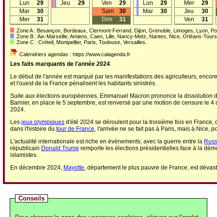
Lun
29
Jeu
29
Ven
29
Lun
29
Mer
29
Mar
30
Sam
30
Mar
30
Jeu
30
Mer
31
Dim
31
Ven
31
Zone A : Besançon, Bordeaux, Clermont-Ferrand, Dijon, Grenoble, Limoges, Lyon, Poi
Zone B : Aix-Marseille, Amiens, Caen, Lille, Nancy-Metz, Nantes, Nice, Orléans-Tou
Zone C : Créteil, Montpellier, Paris, Toulouse, Versailles.
Calendriers agendas : https://www.calagenda.fr
Les faits marquants de l'année 2024
Le début de l'année est marqué par les manifestations des agriculteurs, encore 
et l'ouest de la France pénalisent les habitants sinistrés.
Suite aux élections européennes, Emmanuel Macron prononce la dissolution de 
Barnier, en place le 5 septembre, est renversé par une motion de censure le 4
2024.
Les
jeux olympiques
d'été 2024 se déroulent pour la troisième fois en France, 
dans l'histoire du
tour de France
, l'arrivée ne se fait pas à Paris, mais à Nice, 
L'actualité internationale est riche en évènements, avec la guerre entre la
Russ
républicain
Donald Trump
remporte les élections présidentielles face à la dé
islamistes.
En décembre 2024,
Mayotte
, département le plus pauvre de France, est dévast
Conseils