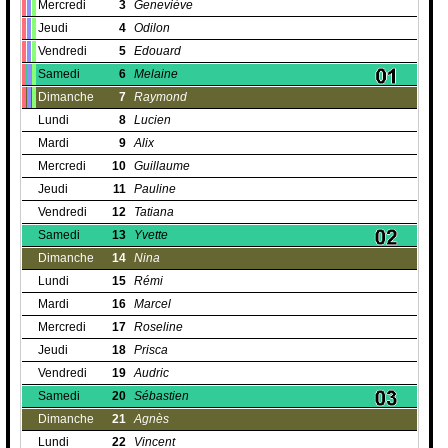
Mercredi
3
Geneviève
Jeudi
4
Odilon
Vendredi
5
Edouard
Samedi
6
Melaine
Dimanche
7
Raymond
Lundi
8
Lucien
Mardi
9
Alix
Mercredi
10
Guillaume
Jeudi
11
Pauline
Vendredi
12
Tatiana
Samedi
13
Yvette
Dimanche
14
Nina
Lundi
15
Rémi
Mardi
16
Marcel
Mercredi
17
Roseline
Jeudi
18
Prisca
Vendredi
19
Audric
Samedi
20
Sébastien
Dimanche
21
Agnès
Lundi
22
Vincent