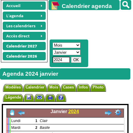
Accueil
Calendrier agenda
gratuit
L'agenda
Les calendriers
Accès direct
Calendrier 2027
Calendrier 2026
Agenda 2024 janvier
Modèles
Calendrier
Mois
Cases
Infos
Photo
Légende
Janvier
2024
Lundi
1
Clair
Mardi
2
Basile