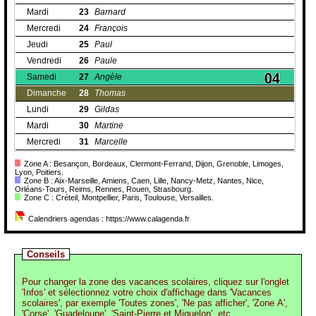
Mardi
23
Barnard
Mercredi
24
François
Jeudi
25
Paul
Vendredi
26
Paule
Samedi
27
Angèle
Dimanche
28
Thomas
Lundi
29
Gildas
Mardi
30
Martine
Mercredi
31
Marcelle
Zone A : Besançon, Bordeaux, Clermont-Ferrand, Dijon, Grenoble, Limoges,
Lyon, Poitiers.
Zone B : Aix-Marseille, Amiens, Caen, Lille, Nancy-Metz, Nantes, Nice,
Orléans-Tours, Reims, Rennes, Rouen, Strasbourg.
Zone C : Créteil, Montpellier, Paris, Toulouse, Versailles.
Calendriers agendas : https://www.calagenda.fr
Conseils
Pour changer la zone des vacances scolaires, cliquez sur l'onglet
'Infos' et sélectionnez votre choix d'affichage dans 'Vacances
scolaires', par exemple 'Toutes zones', 'Ne pas afficher', 'Zone A',
'Corse', 'Guadeloupe', 'Saint-Pierre et Miquelon', etc.