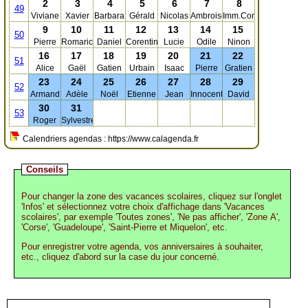
2
3
4
5
6
7
8
49
Viviane
Xavier
Barbara
Gérald
Nicolas
Ambroise
Imm.Conc.
9
10
11
12
13
14
15
50
Pierre
Romaric
Daniel
Corentin
Lucie
Odile
Ninon
16
17
18
19
20
21
22
51
Alice
Gaël
Gatien
Urbain
Isaac
Pierre
Gratien
23
24
25
26
27
28
29
52
Armand
Adèle
Noël
Etienne
Jean
Innocents
David
30
31
53
Roger
Sylvestre
Calendriers agendas : https://www.calagenda.fr
Conseils
Pour changer la zone des vacances scolaires, cliquez sur l'onglet
'Infos' et sélectionnez votre choix d'affichage dans 'Vacances
scolaires', par exemple 'Toutes zones', 'Ne pas afficher', 'Zone A',
'Corse', 'Guadeloupe', 'Saint-Pierre et Miquelon', etc.
Pour enregistrer votre agenda, vos anniversaires à souhaiter,
etc., cliquez d'abord sur la case du jour concerné.