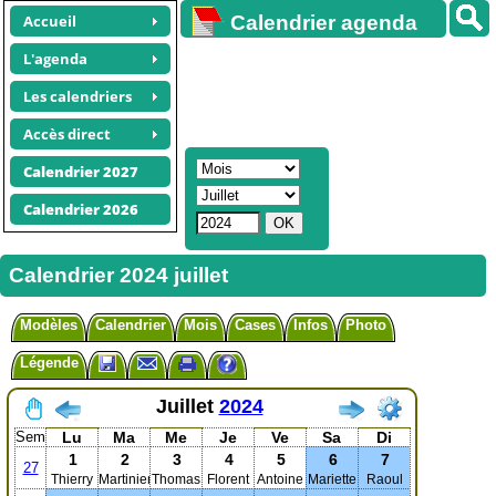
Accueil
Calendrier agenda
gratuit
L'agenda
Les calendriers
Accès direct
Calendrier 2027
Calendrier 2026
Calendrier 2024 juillet
Modèles
Calendrier
Mois
Cases
Infos
Photo
Légende
Juillet
2024
Sem
Lu
Ma
Me
Je
Ve
Sa
Di
1
2
3
4
5
6
7
27
Thierry
Martinien
Thomas
Florent
Antoine
Mariette
Raoul