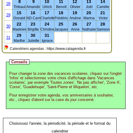
8
9
10
11
12
13
14
28
Thibaut
Amandine
Ulrich
Benoït
Olivier
Joël
Camille
15
16
17
18
19
20
21
29
Donald
ND.Carmel
Charlotte
Frédéric
Arsène
Marina
Victor
22
23
24
25
26
27
28
30
Madeleine
Brigitte
Christine
Jacques
Anne
Nathalie
Samson
29
30
31
31
Marthe
Juliette
Ignace
Calendriers agendas : https://www.calagenda.fr
Conseils
Pour changer la zone des vacances scolaires, cliquez sur l'onglet
'Infos' et sélectionnez votre choix d'affichage dans 'Vacances
scolaires', par exemple 'Toutes zones', 'Ne pas afficher', 'Zone A',
'Corse', 'Guadeloupe', 'Saint-Pierre et Miquelon', etc.
Pour enregistrer votre agenda, vos anniversaires à souhaiter,
etc., cliquez d'abord sur la case du jour concerné.
Choisissez l'année, la périodicité, la période et le format du
calendrier