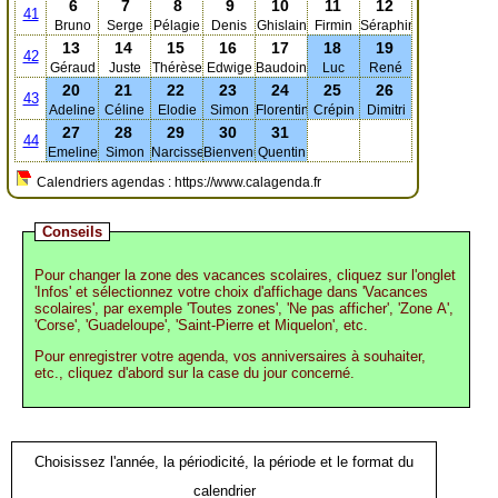
6
7
8
9
10
11
12
41
Bruno
Serge
Pélagie
Denis
Ghislain
Firmin
Séraphin
13
14
15
16
17
18
19
42
Géraud
Juste
Thérèse
Edwige
Baudoin
Luc
René
20
21
22
23
24
25
26
43
Adeline
Céline
Elodie
Simon
Florentin
Crépin
Dimitri
27
28
29
30
31
44
Emeline
Simon
Narcisse
Bienvenue
Quentin
Calendriers agendas : https://www.calagenda.fr
Conseils
Pour changer la zone des vacances scolaires, cliquez sur l'onglet
'Infos' et sélectionnez votre choix d'affichage dans 'Vacances
scolaires', par exemple 'Toutes zones', 'Ne pas afficher', 'Zone A',
'Corse', 'Guadeloupe', 'Saint-Pierre et Miquelon', etc.
Pour enregistrer votre agenda, vos anniversaires à souhaiter,
etc., cliquez d'abord sur la case du jour concerné.
Choisissez l'année, la périodicité, la période et le format du
calendrier