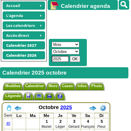
Accueil
Calendrier agenda
gratuit
L'agenda
Les calendriers
Accès direct
Calendrier 2027
Calendrier 2026
Calendrier 2025 octobre
Modèles
Calendrier
Mois
Cases
Infos
Photo
Légende
Octobre
2025
Sem
Lu
Ma
Me
Je
Ve
Sa
Di
1
2
3
4
5
40
Muriel
Léger
Gérard
François
Fleur