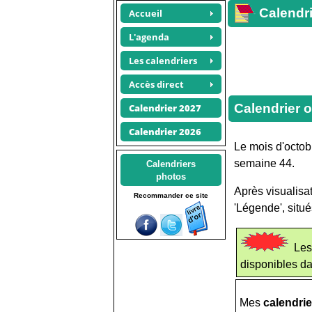
Calendri
Accueil
L'agenda
Les calendriers
Accès direct
Calendrier 
Calendrier 2027
Calendrier 2026
Le mois d'octob
semaine 44.
Calendriers
photos
Après visualisat
Recommander ce site
'Légende', situ
Le
disponibles da
Mes
calendri