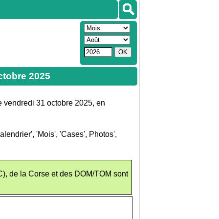
octobre 2025
e vendredi 31 octobre 2025, en
endrier', 'Mois', 'Cases', Photos',
C), de la Corse et des DOM/TOM sont