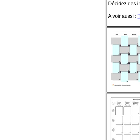
Décidez des inf
A voir aussi :
T