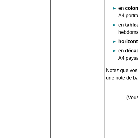
en
colo
A4 portra
en
table
hebdomada
horizont
en
déca
A4 pays
Notez que vos 
une note de b
(Vous