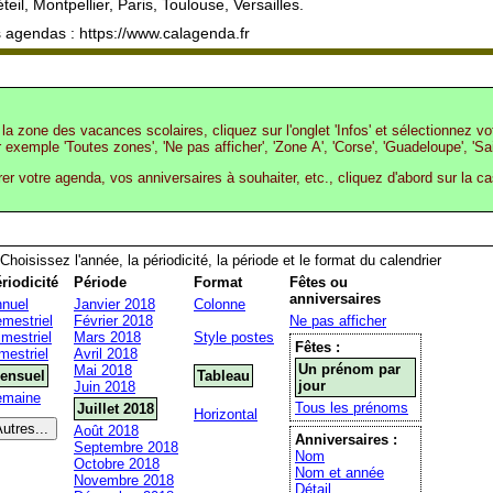
eil, Montpellier, Paris, Toulouse, Versailles.
 agendas : https://www.calagenda.fr
la zone des vacances scolaires, cliquez sur l'onglet 'Infos' et sélectionnez v
r exemple 'Toutes zones', 'Ne pas afficher', 'Zone A', 'Corse', 'Guadeloupe', 'Sa
rer votre agenda, vos anniversaires à souhaiter, etc., cliquez d'abord sur la c
Choisissez l'année, la périodicité, la période et le format du calendrier
riodicité
Période
Format
Fêtes ou
anniversaires
nuel
Janvier 2018
Colonne
mestriel
Février 2018
Ne pas afficher
imestriel
Mars 2018
Style postes
Fêtes :
mestriel
Avril 2018
Un prénom par
Mai 2018
ensuel
Tableau
jour
Juin 2018
emaine
Tous les prénoms
Juillet 2018
Horizontal
Août 2018
Anniversaires :
Septembre 2018
Nom
Octobre 2018
Nom et année
Novembre 2018
Détail