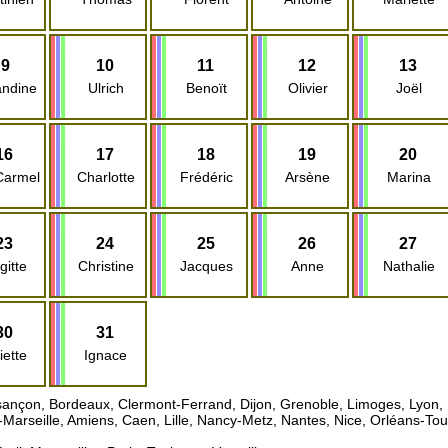
9
10
11
12
13
ndine
Ulrich
Benoït
Olivier
Joël
16
17
18
19
20
Carmel
Charlotte
Frédéric
Arsène
Marina
23
24
25
26
27
gitte
Christine
Jacques
Anne
Nathalie
30
31
iette
Ignace
ançon, Bordeaux, Clermont-Ferrand, Dijon, Grenoble, Limoges, Lyon, P
-Marseille, Amiens, Caen, Lille, Nancy-Metz, Nantes, Nice, Orléans-T