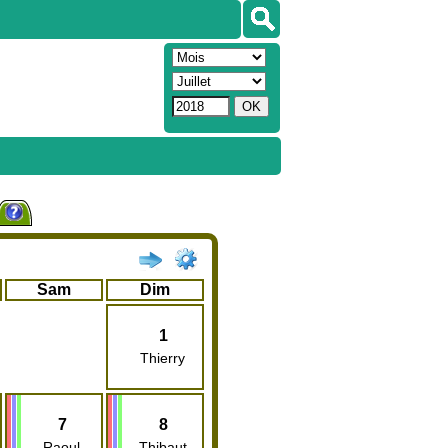
Sam
Dim
1
Thierry
7
8
Raoul
Thibaut