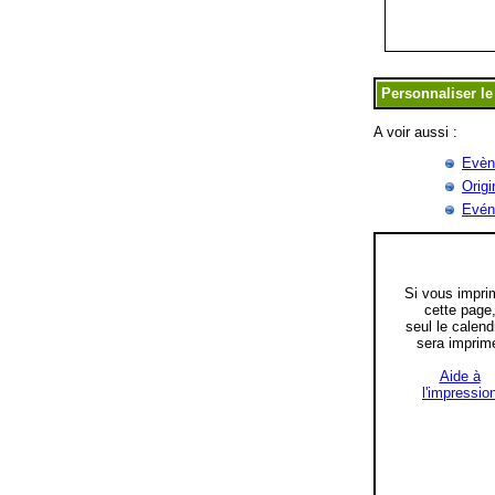
A voir aussi :
Evène
Origi
Evén
Si vous impri
cette page
seul le calend
sera imprim
Aide à
l'impressio