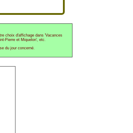
otre choix d'affichage dans 'Vacances
int-Pierre et Miquelon', etc.
ase du jour concerné.