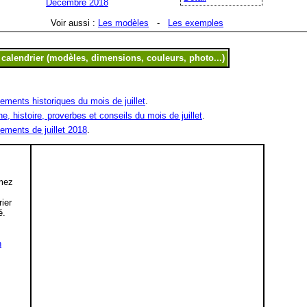
Décembre 2018
Voir aussi :
Les modèles
-
Les exemples
ments historiques du mois de juillet
.
ne, histoire, proverbes et conseils du mois de juillet
.
ements de juillet 2018
.
mez
,
rier
é.
n