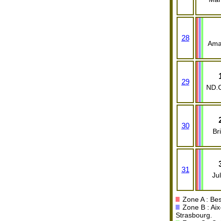
28
Ama
29
ND.
30
Bri
31
Jul
Zone A : Bes
Zone B : Aix
Strasbourg.