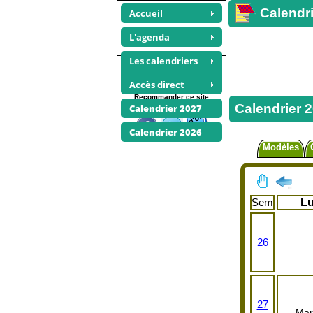
Calendri
Accueil
L'agenda
Les calendriers
Calendriers
juillet 2018
Accès direct
Recommander ce site
Calendrier 20
Calendrier 2027
Calendrier 2026
Modèles
Sem
L
26
27
Mar