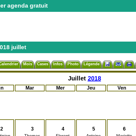
er agenda gratuit
18 juillet
Calendrier
Mois
Cases
Infos
Photo
Légende
Juillet
2018
un
Mar
Mer
Jeu
Ven
2
3
4
5
6
tinien
Thomas
Florent
Antoine
Mariette