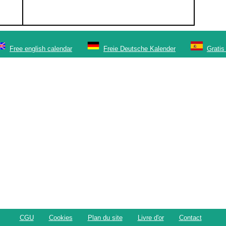
Free english calendar
Freie Deutsche Kalender
Gratis
CGU
Cookies
Plan du site
Livre d'or
Contact