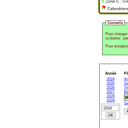
Zone C : Crét
Calendriers
Conseils
Pour changer 
scolaires', pa
Pour enregist
Année
Pé
2024
An
2025
Se
2026
Tr
2027
Bi
2028
M
2029
S