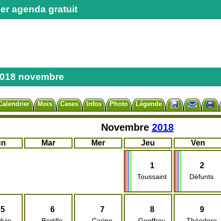
er agenda gratuit
2018 novembre
Calendrier
Mois
Cases
Infos
Photo
Légende
Novembre
2018
un
Mar
Mer
Jeu
Ven
1
2
Toussaint
Défunts
5
6
7
8
9
lvie
Bertille
Carine
Geoffroy
Théodore