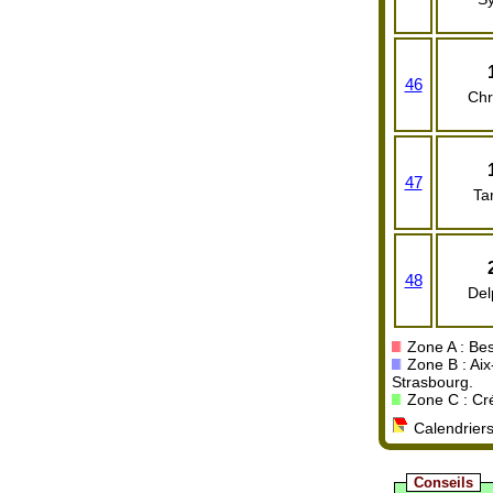
46
Chr
47
Ta
48
Del
Zone A : Bes
Zone B : Aix
Strasbourg.
Zone C : Crét
Calendriers
Conseils