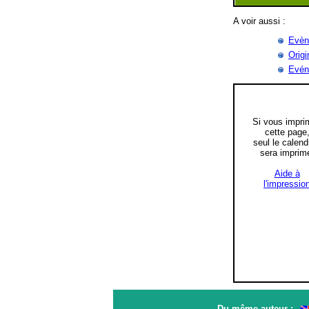
A voir aussi :
Evèn
Origi
Evén
Si vous impri
cette page
seul le calend
sera imprim
Aide à
l'impressio
Du même auteur :