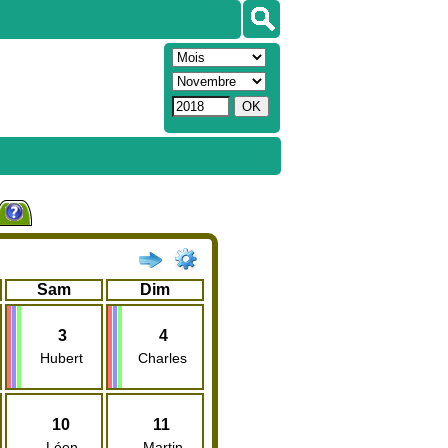
Sam
Dim
3
4
Hubert
Charles
10
11
Léon
Martin