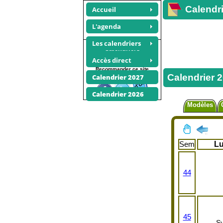
Calendri
Accueil
L'agenda
Les calendriers
Calendriers
novembre 2018
Accès direct
Recommander ce site
Calendrier 
Calendrier 2027
Calendrier 2026
Modèles
Sem
L
44
45
Sy