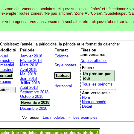
la zone des vacances scolaires, cliquez sur l'onglet 'Infos' et sélectionnez v
r exemple 'Toutes zones', 'Ne pas afficher', 'Zone A', 'Corse', 'Guadeloupe', 'Sa
rer votre agenda, vos anniversaires à souhaiter, etc., cliquez d'abord sur la c
Choisissez l'année, la périodicité, la période et le format du calendrier
riodicité
Période
Format
Fêtes ou
anniversaires
nuel
Janvier 2018
Colonne
mestriel
Février 2018
Ne pas afficher
imestriel
Mars 2018
Style postes
Fêtes :
mestriel
Avril 2018
Un prénom par
Mai 2018
ensuel
Tableau
jour
Juin 2018
emaine
Juillet 2018
Tous les prénoms
Horizontal
Août 2018
Septembre 2018
Anniversaires :
Octobre 2018
Nom
Nom et année
Novembre 2018
Détail
Décembre 2018
Voir aussi :
Les modèles
-
Les exemples