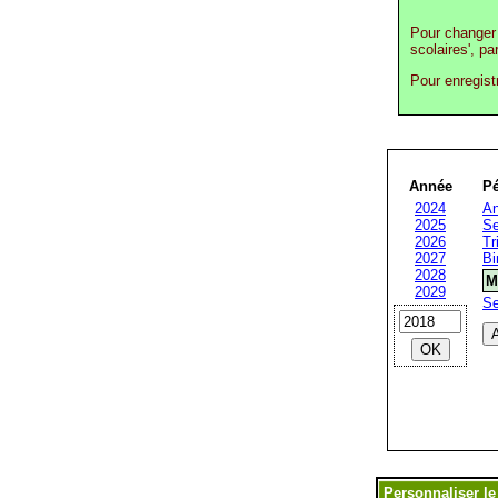
Pour changer 
scolaires', pa
Pour enregist
Année
Pé
2024
An
2025
Se
2026
Tr
2027
Bi
2028
M
2029
S