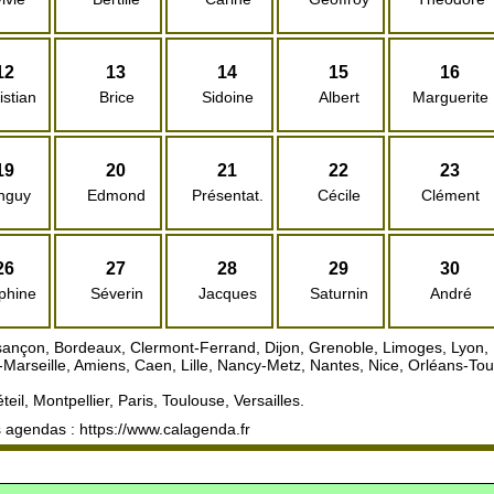
12
13
14
15
16
istian
Brice
Sidoine
Albert
Marguerite
19
20
21
22
23
nguy
Edmond
Présentat.
Cécile
Clément
26
27
28
29
30
phine
Séverin
Jacques
Saturnin
André
ançon, Bordeaux, Clermont-Ferrand, Dijon, Grenoble, Limoges, Lyon, P
-Marseille, Amiens, Caen, Lille, Nancy-Metz, Nantes, Nice, Orléans-T
eil, Montpellier, Paris, Toulouse, Versailles.
 agendas : https://www.calagenda.fr