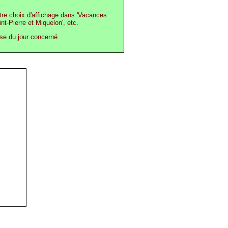
otre choix d'affichage dans 'Vacances
int-Pierre et Miquelon', etc.
ase du jour concerné.