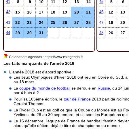
8
9
10
11
12
13
14
5
6
41
45
15
16
17
18
19
20
21
12
13
42
46
22
23
24
25
26
27
28
19
20
43
47
29
30
31
26
27
44
48
Calendriers agendas : https://www.calagenda.fr
Les faits marquants de l'année 2018
L'année 2018 est d'abord sportive :
Les Jeux Olympiques d'hiver 2018 ont lieu en Corée du Sud, à
au 18 mars.
La
coupe du monde de football
se déroule en
Russie
, du 14 ju
par 4 buts à 2.
Pour sa 105ème édition, le
tour de France
2018 part de Noirmouti
Geraint Thomas.
La Ryder Cup est au golf ce que la Coupe du Monde est au Footb
Yvelines, du 28 au 30 septembre, et ce sont les Européens qui 
Le 16 décembre, l'équipe de France de handball féminin devient
alors qu"elle détient déjà le titre de championne du monde.