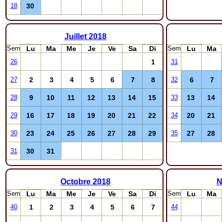
30
18
Juillet
2018
Sem
Lu
Ma
Me
Je
Ve
Sa
Di
Sem
Lu
Ma
1
26
31
2
3
4
5
6
7
8
6
7
27
32
9
10
11
12
13
14
15
13
14
28
33
16
17
18
19
20
21
22
20
21
29
34
23
24
25
26
27
28
29
27
28
30
35
30
31
31
Octobre
2018
N
Sem
Lu
Ma
Me
Je
Ve
Sa
Di
Sem
Lu
Ma
1
2
3
4
5
6
7
40
44