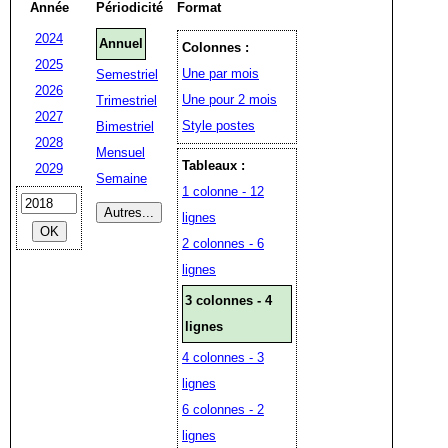
Année
Périodicité
Format
2024
Annuel
Colonnes :
2025
Une par mois
Semestriel
2026
Une pour 2 mois
Trimestriel
2027
Style postes
Bimestriel
2028
Mensuel
Tableaux :
2029
Semaine
1 colonne - 12
lignes
2 colonnes - 6
lignes
3 colonnes - 4
lignes
4 colonnes - 3
lignes
6 colonnes - 2
lignes