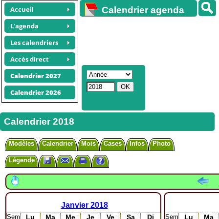
Accueil
Calendrier agenda
gratuit
L'agenda
Les calendriers
Accès direct
Calendrier 2027
Calendrier 2026
Calendrier 2018
Modèles
Calendrier
Mois
Cases
Infos
Photo
Légende
Janvier
2018
Sem
Lu
Ma
Me
Je
Ve
Sa
Di
Sem
Lu
Ma