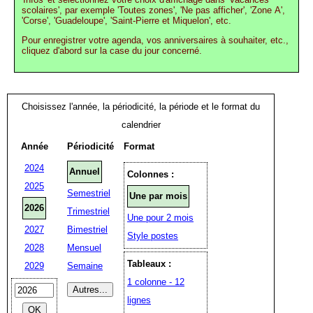
scolaires', par exemple 'Toutes zones', 'Ne pas afficher', 'Zone A',
'Corse', 'Guadeloupe', 'Saint-Pierre et Miquelon', etc.
Pour enregistrer votre agenda, vos anniversaires à souhaiter, etc.,
cliquez d'abord sur la case du jour concerné.
Choisissez l'année, la périodicité, la période et le format du
calendrier
Année
Périodicité
Format
2024
Annuel
Colonnes :
2025
Semestriel
Une par mois
2026
Trimestriel
Une pour 2 mois
2027
Bimestriel
Style postes
2028
Mensuel
Tableaux :
2029
Semaine
1 colonne - 12
lignes