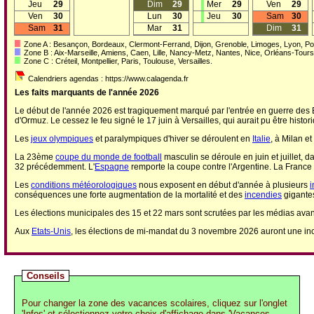
Jeu
29
Dim
29
Mer
29
Ven
29
Ven
30
Lun
30
Jeu
30
Sam
30
Sam
31
Mar
31
Dim
31
Zone A : Besançon, Bordeaux, Clermont-Ferrand, Dijon, Grenoble, Limoges, Lyon, Poi
Zone B : Aix-Marseille, Amiens, Caen, Lille, Nancy-Metz, Nantes, Nice, Orléans-Tou
Zone C : Créteil, Montpellier, Paris, Toulouse, Versailles.
Calendriers agendas : https://www.calagenda.fr
Les faits marquants de l'année 2026
Le début de l'année 2026 est tragiquement marqué par l'entrée en guerre des Etat
d'Ormuz. Le cessez le feu signé le 17 juin à Versailles, qui aurait pu être histori
Les
jeux olympiques
et paralympiques d'hiver se déroulent en
Italie
, à Milan e
La 23ème
coupe du monde de football
masculin se déroule en juin et juillet, 
32 précédemment. L'
Espagne
remporte la coupe contre l'Argentine. La France
Les
conditions météorologiques
nous exposent en début d'année à plusieurs
i
conséquences une forte augmentation de la mortalité et des
incendies
gigante
Les élections municipales des 15 et 22 mars sont scrutées par les médias avant
Aux
Etats-Unis
, les élections de mi-mandat du 3 novembre 2026 auront une inc
Conseils
Pour changer la zone des vacances scolaires, cliquez sur l'onglet
'Infos' et sélectionnez votre choix d'affichage dans 'Vacances