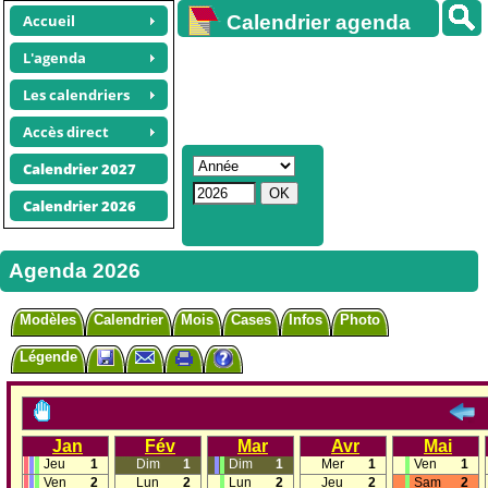
Accueil
Calendrier agenda
gratuit
L'agenda
Les calendriers
Accès direct
Calendrier 2027
Calendrier 2026
Agenda 2026
Modèles
Calendrier
Mois
Cases
Infos
Photo
Légende
Jan
Fév
Mar
Avr
Mai
Jeu
1
Dim
1
Dim
1
Mer
1
Ven
1
Ven
2
Lun
2
Lun
2
Jeu
2
Sam
2