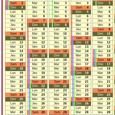
Sam
3
Mar
3
Mar
3
Ven
3
Dim
3
Dim
4
Mer
4
Mer
4
Sam
4
Lun
4
Lun
5
Jeu
5
Jeu
5
Dim
5
Mar
5
Mar
6
Ven
6
Ven
6
Lun
6
Mer
6
Mer
7
Sam
7
Sam
7
Mar
7
Jeu
7
Jeu
8
Dim
8
Dim
8
Mer
8
Ven
8
Ven
9
Lun
9
Lun
9
Jeu
9
Sam
9
Sam
10
Mar
10
Mar
10
Ven
10
Dim
10
Dim
11
Mer
11
Mer
11
Sam
11
Lun
11
Lun
12
Jeu
12
Jeu
12
Dim
12
Mar
12
Mar
13
Ven
13
Ven
13
Lun
13
Mer
13
Mer
14
Sam
14
Sam
14
Mar
14
Jeu
14
Jeu
15
Dim
15
Dim
15
Mer
15
Ven
15
Ven
16
Lun
16
Lun
16
Jeu
16
Sam
16
Sam
17
Mar
17
Mar
17
Ven
17
Dim
17
Dim
18
Mer
18
Mer
18
Sam
18
Lun
18
Lun
19
Jeu
19
Jeu
19
Dim
19
Mar
19
Mar
20
Ven
20
Ven
20
Lun
20
Mer
20
Mer
21
Sam
21
Sam
21
Mar
21
Jeu
21
Jeu
22
Dim
22
Dim
22
Mer
22
Ven
22
Ven
23
Lun
23
Lun
23
Jeu
23
Sam
23
Sam
24
Mar
24
Mar
24
Ven
24
Dim
24
Dim
25
Mer
25
Mer
25
Sam
25
Lun
25
Lun
26
Jeu
26
Jeu
26
Dim
26
Mar
26
Mar
27
Ven
27
Ven
27
Lun
27
Mer
27
Mer
28
Sam
28
Sam
28
Mar
28
Jeu
28