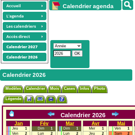
Accueil
Calendrier agenda
gratuit
L'agenda
Les calendriers
Accès direct
Calendrier 2027
Calendrier 2026
Calendrier 2026
Modèles
Calendrier
Mois
Cases
Infos
Photo
Légende
Calendrier 2026
Jan
Fév
Mar
Avr
Mai
Jeu
1
Dim
1
Dim
1
Mer
1
Ven
1
Ven
2
Lun
2
Lun
2
Jeu
2
Sam
2