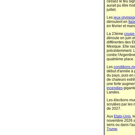
cessez le feu sign
aurait pu être hi
juillet.
Les
jeux olympi
déroulent en
Itali
en février et mar
La 23ème
coupe 
déroule en juin et
différentes des E
Mexique. Elle ra
précédemment. L
contre l'Argentin
quatrième place.
Les
conditions m
début d'année à 
du pays, puis en m
de chaleurs ext
une forte augment
incendies
gigante
Landes.
Les élections mu
scrutées par les 
de 2027.
Aux
Etats-Unis
, 
novembre 2026 a
sens ou dans l'au
Trump
.