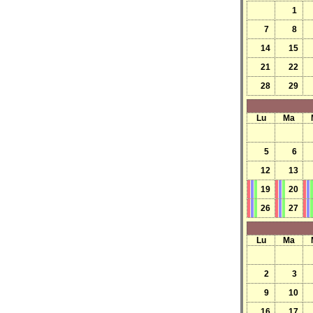
1
7
8
14
15
21
22
28
29
Lu
Ma
5
6
12
13
19
20
26
27
Lu
Ma
2
3
9
10
16
17