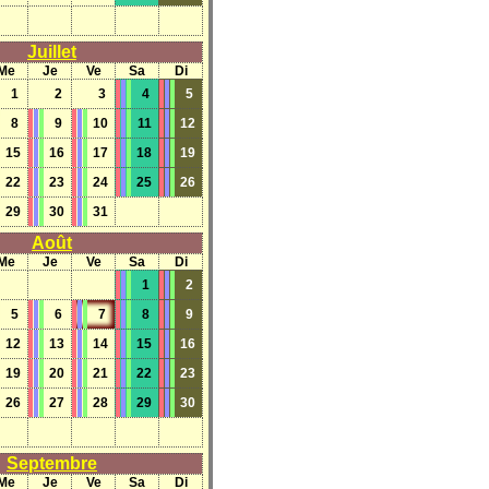
Juillet
Me
Je
Ve
Sa
Di
1
2
3
4
5
8
9
10
11
12
15
16
17
18
19
22
23
24
25
26
29
30
31
Août
Me
Je
Ve
Sa
Di
1
2
5
6
7
8
9
12
13
14
15
16
19
20
21
22
23
26
27
28
29
30
Septembre
Me
Je
Ve
Sa
Di