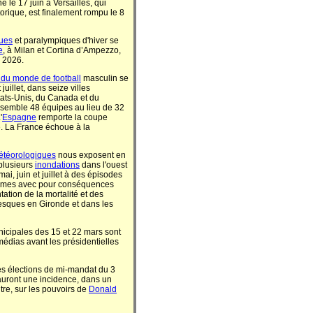
é le 17 juin à Versailles, qui
storique, est finalement rompu le 8
ques
et paralympiques d'hiver se
e
, à Milan et Cortina d’Ampezzo,
s 2026.
du monde de football
masculin se
 juillet, dans seize villes
tats-Unis, du Canada et du
ssemble 48 équipes au lieu de 32
'
Espagne
remporte la coupe
e. La France échoue à la
étéorologiques
nous exposent en
plusieurs
inondations
dans l'ouest
ai, juin et juillet à des épisodes
rêmes avec pour conséquences
ation de la mortalité et des
sques en Gironde et dans les
nicipales des 15 et 22 mars sont
médias avant les présidentielles
les élections de mi-mandat du 3
uront une incidence, dans un
tre, sur les pouvoirs de
Donald