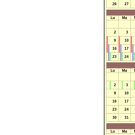
26
27
Lu
Ma
2
3
9
10
16
17
23
24
Lu
Ma
2
3
9
10
16
17
23
24
30
31
Lu
Ma