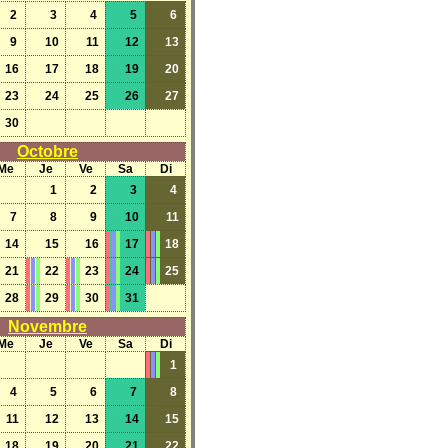
2
3
4
5
6
9
10
11
12
13
16
17
18
19
20
23
24
25
26
27
30
Octobre
Me
Je
Ve
Sa
Di
1
2
3
4
7
8
9
10
11
14
15
16
17
18
21
22
23
24
25
28
29
30
31
Novembre
Me
Je
Ve
Sa
Di
1
4
5
6
7
8
11
12
13
14
15
18
19
20
21
22