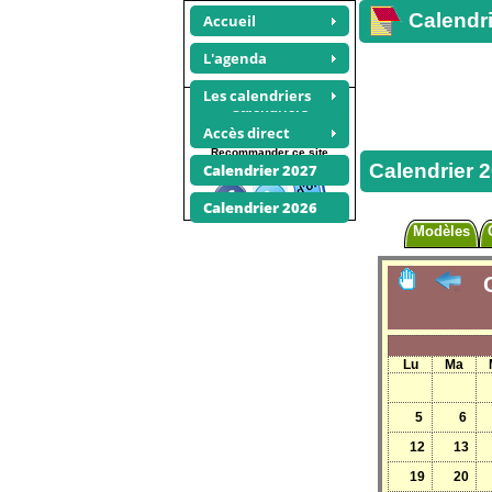
Calendri
Accueil
L'agenda
Les calendriers
Calendriers
annuels 2026
Accès direct
Recommander ce site
Calendrier 
Calendrier 2027
Calendrier 2026
Modèles
Lu
Ma
5
6
12
13
19
20