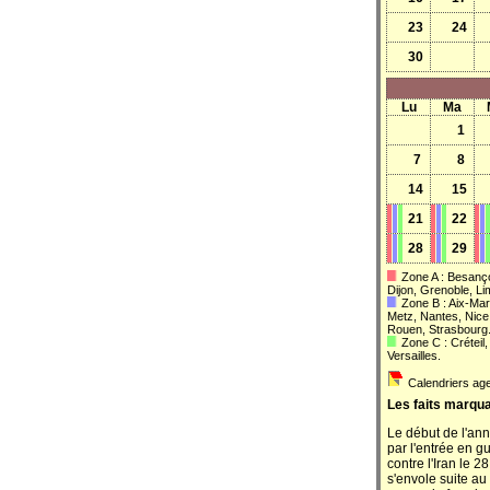
23
24
30
Lu
Ma
1
7
8
14
15
21
22
28
29
Zone A : Besanç
Dijon, Grenoble, Li
Zone B : Aix-Mars
Metz, Nantes, Nice
Rouen, Strasbourg
Zone C : Créteil,
Versailles.
Calendriers age
Les faits marqu
Le début de l'an
par l'entrée en gu
contre l'Iran le 2
s'envole suite au