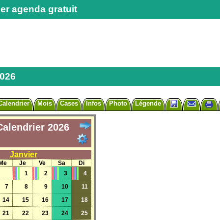
er agenda gratuit
2026
Calendrier
Mois
Cases
Infos
Photo
Légende
Calendrier 2026
Janvier
Me
Je
Ve
Sa
Di
1
2
3
4
7
8
9
10
11
14
15
16
17
18
21
22
23
24
25