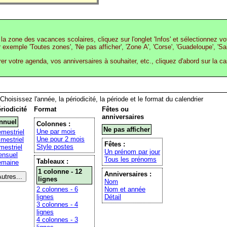
la zone des vacances scolaires, cliquez sur l'onglet 'Infos' et sélectionnez v
r exemple 'Toutes zones', 'Ne pas afficher', 'Zone A', 'Corse', 'Guadeloupe', 'Sa
rer votre agenda, vos anniversaires à souhaiter, etc., cliquez d'abord sur la c
Choisissez l'année, la périodicité, la période et le format du calendrier
riodicité
Format
Fêtes ou
anniversaires
nnuel
Colonnes :
Ne pas afficher
Une par mois
mestriel
Une pour 2 mois
imestriel
Fêtes :
Style postes
mestriel
Un prénom par jour
nsuel
Tous les prénoms
Tableaux :
emaine
1 colonne - 12
Anniversaires :
lignes
Nom
2 colonnes - 6
Nom et année
lignes
Détail
3 colonnes - 4
lignes
4 colonnes - 3