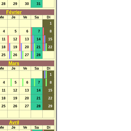
28
29
30
31
Février
Me
Je
Ve
Sa
Di
1
4
5
6
7
8
11
12
13
14
15
18
19
20
21
22
25
26
27
28
Mars
Me
Je
Ve
Sa
Di
1
4
5
6
7
8
11
12
13
14
15
18
19
20
21
22
25
26
27
28
29
Avril
Me
Je
Ve
Sa
Di