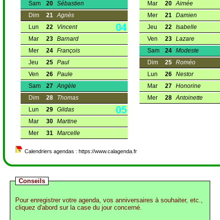
Sam
20
Sébastien
Mar
20
Aimée
Dim
21
Agnès
Mer
21
Damien
Lun
22
Vincent
Jeu
22
Isabelle
Mar
23
Barnard
Ven
23
Lazare
Mer
24
François
Sam
24
Modeste
Jeu
25
Paul
Dim
25
Roméo
Ven
26
Paule
Lun
26
Nestor
Sam
27
Angèle
Mar
27
Honorine
Dim
28
Thomas
Mer
28
Antoinette
Lun
29
Gildas
Mar
30
Martine
Mer
31
Marcelle
Calendriers agendas : https://www.calagenda.fr
Conseils
Pour enregistrer votre agenda, vos anniversaires à souhaiter, etc.,
cliquez d'abord sur la case du jour concerné.