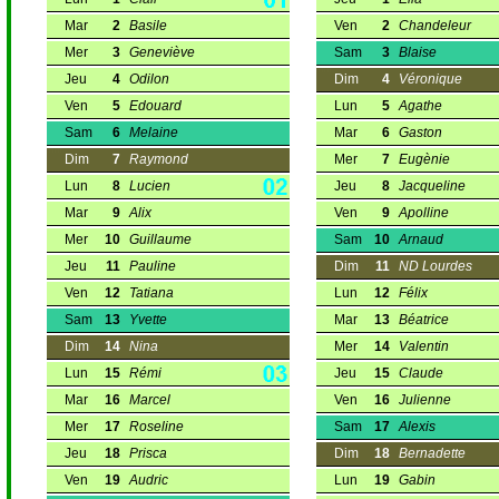
Mar
2
Basile
Ven
2
Chandeleur
Mer
3
Geneviève
Sam
3
Blaise
Jeu
4
Odilon
Dim
4
Véronique
Ven
5
Edouard
Lun
5
Agathe
Sam
6
Melaine
Mar
6
Gaston
Dim
7
Raymond
Mer
7
Eugènie
Lun
8
Lucien
Jeu
8
Jacqueline
Mar
9
Alix
Ven
9
Apolline
Mer
10
Guillaume
Sam
10
Arnaud
Jeu
11
Pauline
Dim
11
ND Lourdes
Ven
12
Tatiana
Lun
12
Félix
Sam
13
Yvette
Mar
13
Béatrice
Dim
14
Nina
Mer
14
Valentin
Lun
15
Rémi
Jeu
15
Claude
Mar
16
Marcel
Ven
16
Julienne
Mer
17
Roseline
Sam
17
Alexis
Jeu
18
Prisca
Dim
18
Bernadette
Ven
19
Audric
Lun
19
Gabin