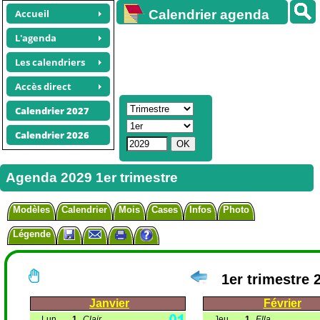
Accueil
Calendrier agenda
gratuit
L'agenda
Les calendriers
Accès direct
Calendrier 2027
Calendrier 2026
Agenda 2029 1er trimestre
Modèles
Calendrier
Mois
Cases
Infos
Photo
Légende
1er trimestre 
Janvier
Février
Lun
1
Clair
Jeu
1
Ella