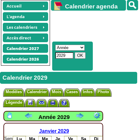
Accueil
Calendrier agenda
gratuit
L'agenda
Les calendriers
Accès direct
Calendrier 2027
Calendrier 2026
Calendrier 2029
Modèles
Calendrier
Mois
Cases
Infos
Photo
Légende
Année 2029
Janvier
2029
Sem
Lu
Ma
Me
Je
Ve
Sa
Di