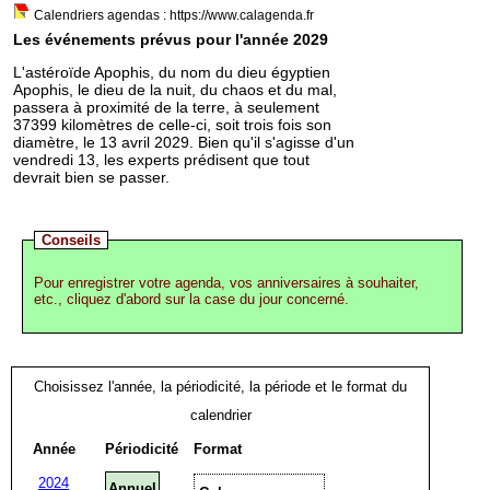
Calendriers agendas : https://www.calagenda.fr
Les événements prévus pour l'année 2029
L'astéroïde Apophis, du nom du dieu égyptien
Apophis, le dieu de la nuit, du chaos et du mal,
passera à proximité de la terre, à seulement
37399 kilomètres de celle-ci, soit trois fois son
diamètre, le 13 avril 2029. Bien qu'il s'agisse d'un
vendredi 13, les experts prédisent que tout
devrait bien se passer.
Conseils
Pour enregistrer votre agenda, vos anniversaires à souhaiter,
etc., cliquez d'abord sur la case du jour concerné.
Choisissez l'année, la périodicité, la période et le format du
calendrier
Année
Périodicité
Format
2024
Annuel