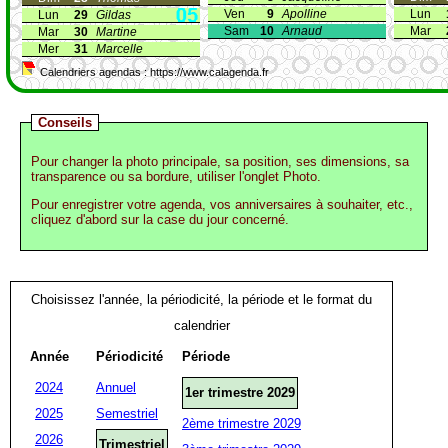
Ven
9
Apolline
Lun
Lun
29
Gildas
Sam
10
Arnaud
Mar
Mar
30
Martine
Mer
31
Marcelle
Calendriers agendas : https://www.calagenda.fr
Conseils
Pour changer la photo principale, sa position, ses dimensions, sa
transparence ou sa bordure, utiliser l'onglet Photo.
Pour enregistrer votre agenda, vos anniversaires à souhaiter, etc.,
cliquez d'abord sur la case du jour concerné.
Choisissez l'année, la périodicité, la période et le format du
calendrier
Année
Périodicité
Période
2024
Annuel
1er trimestre 2029
2025
Semestriel
2ème trimestre 2029
2026
Trimestriel