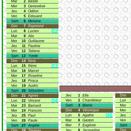
Mar
2
Basile
Mer
3
Geneviève
Jeu
4
Odilon
Ven
5
Edouard
Sam
6
Melaine
Dim
7
Raymond
Lun
8
Lucien
Mar
9
Alix
Mer
10
Guillaume
Jeu
11
Pauline
Ven
12
Tatiana
Sam
13
Yvette
Dim
14
Nina
Lun
15
Rémi
Mar
16
Marcel
Mer
17
Roseline
Jeu
18
Prisca
Ven
19
Audric
Sam
20
Sébastien
Jeu
1
Ella
Dim
Dim
21
Agnès
Ven
2
Chandeleur
Lun
Lun
22
Vincent
Sam
3
Blaise
Mar
Mar
23
Barnard
Dim
4
Véronique
Mer
Mer
24
François
Lun
5
Agathe
Jeu
Jeu
25
Paul
Mar
6
Gaston
Ven
Ven
26
Paule
Mer
7
Eugènie
Sam
Sam
27
Angèle
Jeu
8
Jacqueline
Dim
Dim
28
Thomas