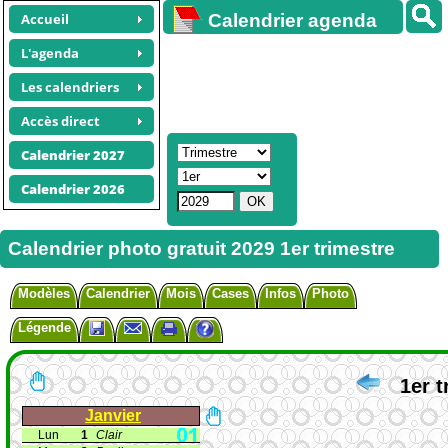
Accueil
Calendrier agenda
gratuit
L'agenda
Les calendriers
Accès direct
Calendrier 2027
Calendrier 2026
Calendrier photo gratuit 2029 1er trimestre
Modèles
Calendrier
Mois
Cases
Infos
Photo
Légende
1er t
Janvier
Lun
1
Clair