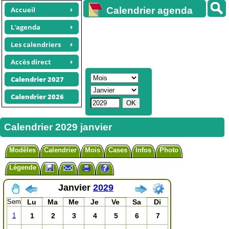
Accueil
Calendrier agenda
gratuit
L'agenda
Les calendriers
Accès direct
Calendrier 2027
Calendrier 2026
Calendrier 2029 janvier
Modèles
Calendrier
Mois
Cases
Infos
Photo
Légende
Janvier
2029
Sem
Lu
Ma
Me
Je
Ve
Sa
Di
1
2
3
4
5
6
7
1