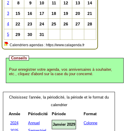
8
9
10
11
12
13
14
2
15
16
17
18
19
20
21
3
22
23
24
25
26
27
28
4
29
30
31
5
Calendriers agendas : https://www.calagenda.fr
Conseils
Pour enregistrer votre agenda, vos anniversaires à souhaiter,
etc., cliquez d'abord sur la case du jour concerné.
Choisissez l'année, la périodicité, la période et le format du
calendrier
Année
Périodicité
Période
Format
2024
Annuel
Colonne
Janvier 2029
2025
Semestriel