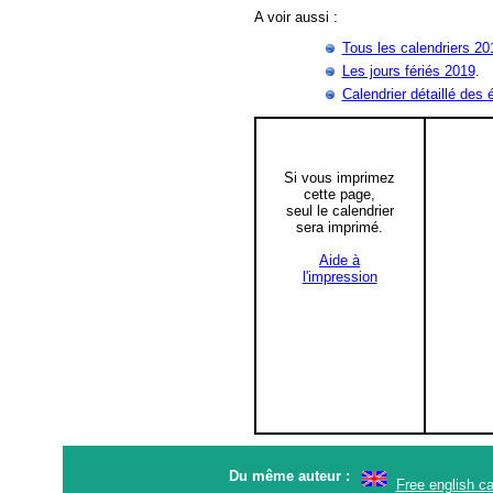
A voir aussi :
Tous les calendriers 20
Les jours fériés 2019
.
Calendrier détaillé des
Si vous imprimez
cette page,
seul le calendrier
sera imprimé.
Aide à
l'impression
Du même auteur :
Free english c