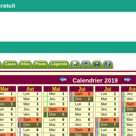
ratuit
Cases
Infos
Photo
Légende
Calendrier 2019
Mar
Avr
Mai
Jui
Jui
Ao
en
1
Lun
1
Mer
1
Sam
1
Lun
1
Jeu
Sam
2
Mar
2
Jeu
2
Dim
2
Mar
2
Ven
im
3
Mer
3
Ven
3
Lun
3
Mer
3
Sam
un
4
Jeu
4
Sam
4
Mar
4
Jeu
4
Dim
ar
5
Ven
5
Dim
5
Mer
5
Ven
5
Lun
er
6
Sam
6
Lun
6
Jeu
6
Sam
6
Mar
eu
7
Dim
7
Mar
7
Ven
7
Dim
7
Mer
en
8
Lun
8
Mer
8
Sam
8
Lun
8
Jeu
Sam
9
Mar
9
Jeu
9
Dim
9
Mar
9
Ven