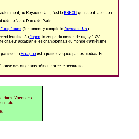
s violemment, au Royaume-Uni, c'est le
BREXIT
qui retient l'attention.
la cathédrale Notre Dame de Paris.
 Européenne
(finalement, y compris le
Royaume-Uni
).
ent leur titre. Au
Japon
, la coupe du monde de rugby à XV,
une chaleur accablante les championnats du monde d'athlétisme
rganisée en
Espagne
est à peine évoquée par les médias. En
réponse des dirigeants démentent cette déclaration.
age dans 'Vacances
on', etc.
é.