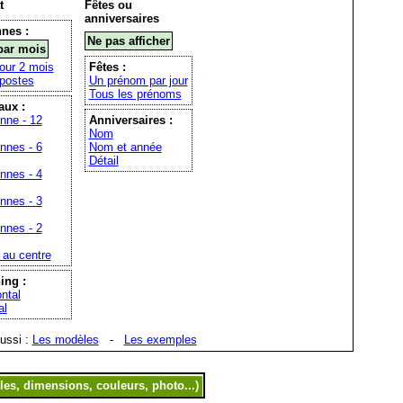
t
Fêtes ou
anniversaires
nes :
Ne pas afficher
par mois
our 2 mois
Fêtes :
 postes
Un prénom par jour
Tous les prénoms
aux :
nne - 12
Anniversaires :
Nom
nnes - 6
Nom et année
Détail
nnes - 4
nnes - 3
nnes - 2
 au centre
ing :
ntal
al
aussi :
Les modèles
-
Les exemples