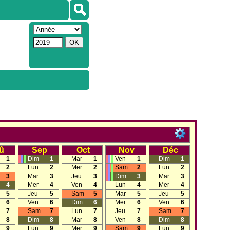
û
Sep
Oct
Nov
Déc
1
Dim
1
Mar
1
Ven
1
Dim
1
2
Lun
2
Mer
2
Sam
2
Lun
2
3
Mar
3
Jeu
3
Dim
3
Mar
3
4
Mer
4
Ven
4
Lun
4
Mer
4
5
Jeu
5
Sam
5
Mar
5
Jeu
5
6
Ven
6
Dim
6
Mer
6
Ven
6
7
Sam
7
Lun
7
Jeu
7
Sam
7
8
Dim
8
Mar
8
Ven
8
Dim
8
9
Lun
9
Mer
9
Sam
9
Lun
9