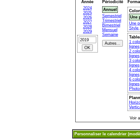
Année
Périodicité
Forma
2024
Annuel
Colon
2025
Semestriel
Une 
2026
Trimestriel
2027
Une p
Bimestriel
2028
Style
Mensuel
2029
Semaine
Table
1 colo
lignes
2 colo
lignes
3 colo
lignes
4 colo
lignes
6 colo
lignes
Photo
Plann
Horizo
Vertic
Voir 