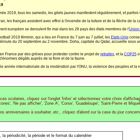
19
née 2019, tous les samedis, les gilets jaunes manifestent régulièrement, et parfoi
cran, les français assistent avec effroi à l'incendie de la toiture et de la flèche de 
ent européen se deroulent fin mai dans les 28 pays des états membres de l'
Union
tball 2019 féminin, qui a lieu en France du 7 juin au 7 juillet, les
Etats-Unis
conserv
 déroule du 20 septembre au 2 novembre. Doha, capitale du Qatar, accueille sous 
.
en France par des grèves pour protester contre le projet de
retraites
, et la
COP25
o
'énormes dégâts auprès de la flore et de la faune.
ée année internationale de la modération par l'ONU, la violence des peuples et la 
s scolaires, cliquez sur l'onglet 'Infos' et sélectionnez votre choix d'affich
ones', 'Ne pas afficher', 'Zone A', 'Corse', 'Guadeloupe', 'Saint-Pierre et Miquel
os anniversaires à souhaiter, etc., cliquez d'abord sur la case du jour concern
 la périodicité, la période et le format du calendrier