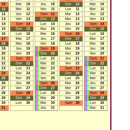
10
Mar
10
Jeu
10
Dim
10
Mar
10
11
Mer
11
Ven
11
Lun
11
Mer
11
12
Jeu
12
Sam
12
Mar
12
Jeu
12
13
Ven
13
Dim
13
Mer
13
Ven
13
14
Sam
14
Lun
14
Jeu
14
Sam
14
15
Dim
15
Mar
15
Ven
15
Dim
15
16
Lun
16
Mer
16
Sam
16
Lun
16
17
Mar
17
Jeu
17
Dim
17
Mar
17
18
Mer
18
Ven
18
Lun
18
Mer
18
19
Jeu
19
Sam
19
Mar
19
Jeu
19
20
Ven
20
Dim
20
Mer
20
Ven
20
21
Sam
21
Lun
21
Jeu
21
Sam
21
22
Dim
22
Mar
22
Ven
22
Dim
22
23
Lun
23
Mer
23
Sam
23
Lun
23
24
Mar
24
Jeu
24
Dim
24
Mar
24
25
Mer
25
Ven
25
Lun
25
Mer
25
26
Jeu
26
Sam
26
Mar
26
Jeu
26
27
Ven
27
Dim
27
Mer
27
Ven
27
28
Sam
28
Lun
28
Jeu
28
Sam
28
29
Dim
29
Mar
29
Ven
29
Dim
29
30
Lun
30
Mer
30
Sam
30
Lun
30
31
Jeu
31
Mar
31