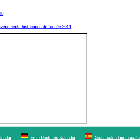
19
.
 évènements historiques de l'année 2019
.
alendar
Freie Deutsche Kalender
Gratis calendario españo