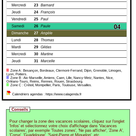
Mercredi
23
Barnard
Jeudi
24
François
Vendredi
25
Paul
Samedi
26
Paule
Dimanche
27
Angèle
Lundi
28
Thomas
Mardi
29
Gildas
Mercredi
30
Martine
Jeudi
31
Marcelle
Zone A : Besançon, Bordeaux, Clermont-Ferrand, Dijon, Grenoble, Limoges,
Lyon, Poitiers.
Zone B : Aix-Marseille, Amiens, Caen, Lille, Nancy-Metz, Nantes, Nice,
Orléans-Tours, Reims, Rennes, Rouen, Strasbourg.
Zone C : Créteil, Montpellier, Paris, Toulouse, Versailles.
Calendriers agendas : https://www.calagenda.fr
Conseils
Pour changer la zone des vacances scolaires, cliquez sur l'onglet
'Infos' et sélectionnez votre choix d'affichage dans 'Vacances
scolaires', par exemple 'Toutes zones', 'Ne pas afficher', 'Zone A',
'Corse', 'Guadeloupe', 'Saint-Pierre et Miquelon', etc.