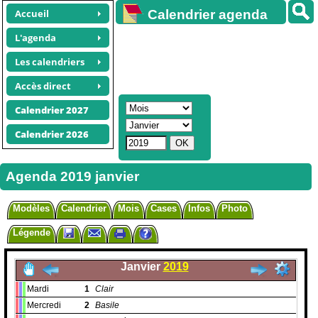
Accueil
Calendrier agenda
gratuit
L'agenda
Les calendriers
Accès direct
Calendrier 2027
Calendrier 2026
Agenda 2019 janvier
Modèles
Calendrier
Mois
Cases
Infos
Photo
Légende
Janvier
2019
Mardi
1
Clair
Mercredi
2
Basile