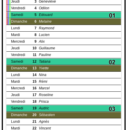
Jeudi
3
Geneviève
Vendredi
4
Odilon
Samedi
5
Edouard
Dimanche
6
Melaine
Lundi
7
Raymond
Mardi
8
Lucien
Mercredi
9
Alix
Jeudi
10
Guillaume
Vendredi
11
Pauline
Samedi
12
Tatiana
Dimanche
13
Yvette
Lundi
14
Nina
Mardi
15
Rémi
Mercredi
16
Marcel
Jeudi
17
Roseline
Vendredi
18
Prisca
Samedi
19
Audric
Dimanche
20
Sébastien
Lundi
21
Agnès
Mardi
22
Vincent