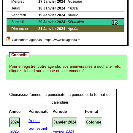
Mercredi
17
Janvier
2024
Roseline
Jeudi
18
Janvier
2024
Prisca
Vendredi
19
Janvier
2024
Audric
Samedi
20
Janvier
2024
Sébastien
Dimanche
21
Janvier
2024
Agnès
Calendriers agendas : https://www.calagenda.fr
Conseils
Pour enregistrer votre agenda, vos anniversaires à souhaiter, etc.,
cliquez d'abord sur la case du jour concerné.
Choisissez l'année, la périodicité, la période et le format du
calendrier
Année
Périodicité
Période
Format
Annuel
2024
Janvier 2024
Colonne
Semestriel
2025
Février 2024