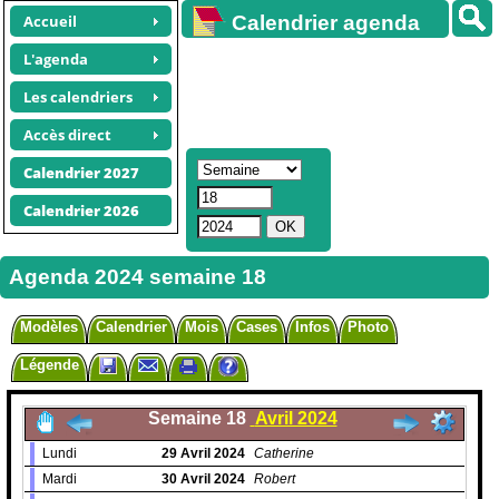
Accueil
Calendrier agenda
gratuit
L'agenda
Les calendriers
Accès direct
Calendrier 2027
Calendrier 2026
Agenda 2024 semaine 18
Modèles
Calendrier
Mois
Cases
Infos
Photo
Légende
Semaine 18
Avril 2024
Lundi
29
Avril
2024
Catherine
Mardi
30
Avril
2024
Robert