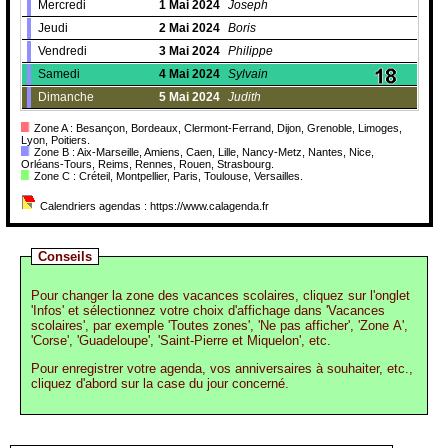
Mercredi
1
Mai
2024
Joseph
Jeudi
2
Mai
2024
Boris
Vendredi
3
Mai
2024
Philippe
Samedi
4
Mai
2024
Sylvain
Dimanche
5
Mai
2024
Judith
Zone A : Besançon, Bordeaux, Clermont-Ferrand, Dijon, Grenoble, Limoges,
Lyon, Poitiers.
Zone B : Aix-Marseille, Amiens, Caen, Lille, Nancy-Metz, Nantes, Nice,
Orléans-Tours, Reims, Rennes, Rouen, Strasbourg.
Zone C : Créteil, Montpellier, Paris, Toulouse, Versailles.
Calendriers agendas : https://www.calagenda.fr
Conseils
Pour changer la zone des vacances scolaires, cliquez sur l'onglet
'Infos' et sélectionnez votre choix d'affichage dans 'Vacances
scolaires', par exemple 'Toutes zones', 'Ne pas afficher', 'Zone A',
'Corse', 'Guadeloupe', 'Saint-Pierre et Miquelon', etc.
Pour enregistrer votre agenda, vos anniversaires à souhaiter, etc.,
cliquez d'abord sur la case du jour concerné.