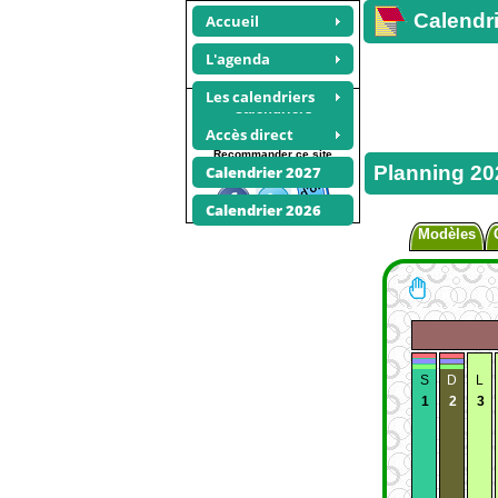
Calendri
Accueil
L'agenda
Les calendriers
Calendriers
annuels 2028
Accès direct
Recommander ce site
Planning 20
Calendrier 2027
Calendrier 2026
Modèles
S
D
L
1
2
3