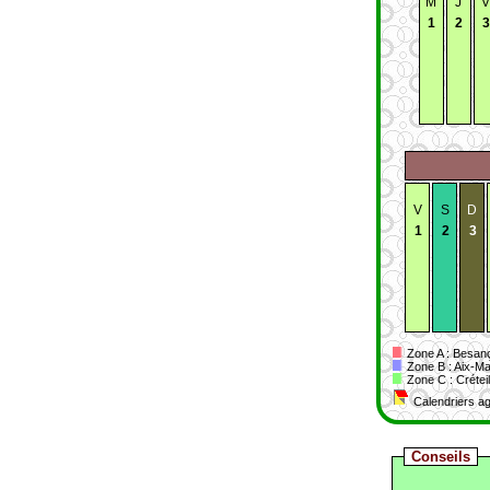
M
J
V
1
2
3
V
S
D
1
2
3
Zone A : Besanç
Zone B : Aix-Ma
Zone C : Créteil,
Calendriers ag
Conseils