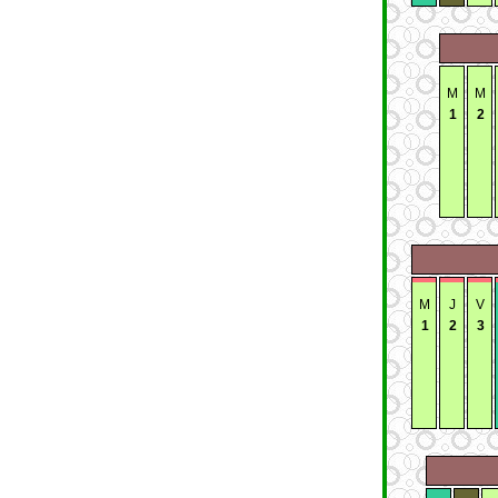
M
M
1
2
M
J
V
1
2
3