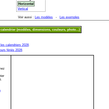
Horizontal
Vertical
Voir aussi :
Les modèles
-
Les exemples
les calendriers 2028
.
ours fériés 2028
.
mez
,
rier
é.
n