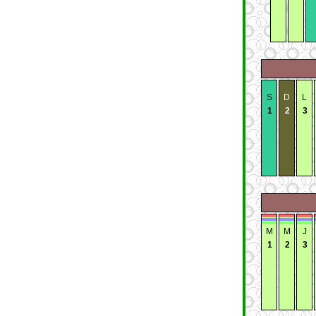
S
D
L
1
2
3
M
M
J
1
2
3