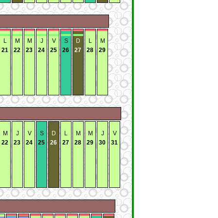
L
M
M
J
V
S
D
L
M
21
22
23
24
25
26
27
28
29
M
J
V
S
D
L
M
M
J
V
22
23
24
25
26
27
28
29
30
31