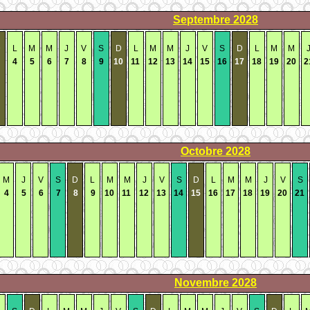
Septembre
2028
D
L
M
M
J
V
S
D
L
M
M
J
V
S
D
L
M
M
4
5
6
7
8
9
10
11
12
13
14
15
16
17
18
19
20
2
Octobre
2028
M
J
V
S
D
L
M
M
J
V
S
D
L
M
M
J
V
S
4
5
6
7
8
9
10
11
12
13
14
15
16
17
18
19
20
21
Novembre
2028