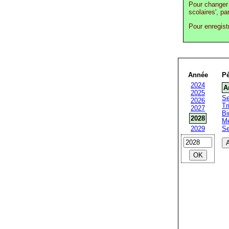
Pour changer 
scolaires', pa
Pour enregist
Année
Pé
2024
A
2025
Se
2026
Tr
2027
Bi
2028
Me
2029
S