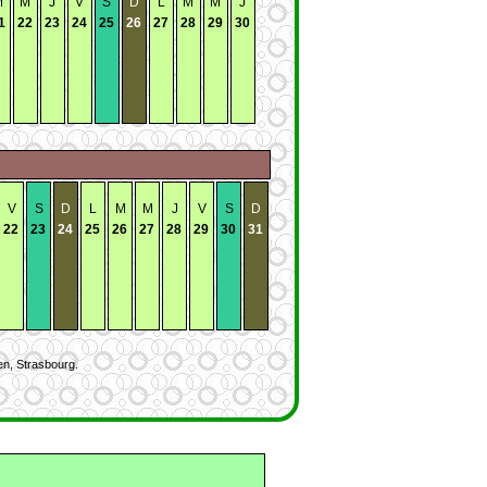
M
M
J
V
S
D
L
M
M
J
1
22
23
24
25
26
27
28
29
30
V
S
D
L
M
M
J
V
S
D
22
23
24
25
26
27
28
29
30
31
en, Strasbourg.