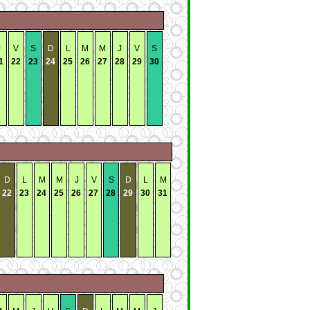
J
V
S
D
L
M
M
J
V
S
1
22
23
24
25
26
27
28
29
30
D
L
M
M
J
V
S
D
L
M
22
23
24
25
26
27
28
29
30
31