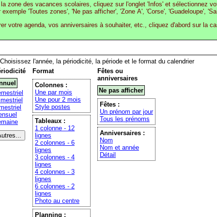
la zone des vacances scolaires, cliquez sur l'onglet 'Infos' et sélectionnez v
r exemple 'Toutes zones', 'Ne pas afficher', 'Zone A', 'Corse', 'Guadeloupe', 'Sa
rer votre agenda, vos anniversaires à souhaiter, etc., cliquez d'abord sur la c
Choisissez l'année, la périodicité, la période et le format du calendrier
riodicité
Format
Fêtes ou
anniversaires
nnuel
Colonnes :
Ne pas afficher
Une par mois
mestriel
Une pour 2 mois
imestriel
Fêtes :
Style postes
mestriel
Un prénom par jour
nsuel
Tous les prénoms
Tableaux :
emaine
1 colonne - 12
Anniversaires :
lignes
Nom
2 colonnes - 6
Nom et année
lignes
Détail
3 colonnes - 4
lignes
4 colonnes - 3
lignes
6 colonnes - 2
lignes
Photo au centre
Planning :