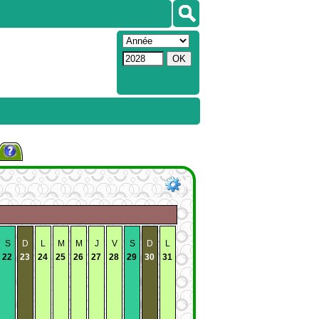
S
D
L
M
M
J
V
S
D
L
22
23
24
25
26
27
28
29
30
31