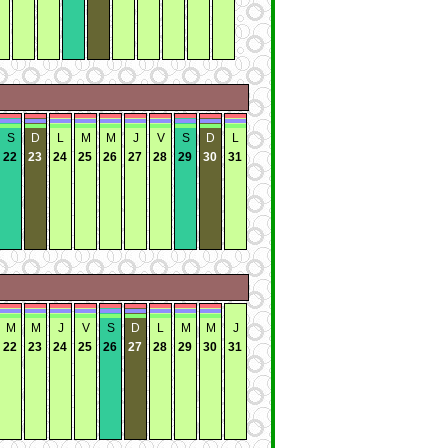
S
D
L
M
M
J
V
S
D
L
22
23
24
25
26
27
28
29
30
31
M
M
J
V
S
D
L
M
M
J
22
23
24
25
26
27
28
29
30
31