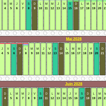
M
M
J
V
S
D
L
M
M
J
V
S
D
L
M
M
J
4
5
6
7
8
9
10
11
12
13
14
15
16
17
18
19
20
2
Mai
2028
J
V
S
D
L
M
M
J
V
S
D
L
M
M
J
V
S
D
4
5
6
7
8
9
10
11
12
13
14
15
16
17
18
19
20
21
Juin
2028
D
L
M
M
J
V
S
D
L
M
M
J
V
S
D
L
M
4
5
6
7
8
9
10
11
12
13
14
15
16
17
18
19
20
2