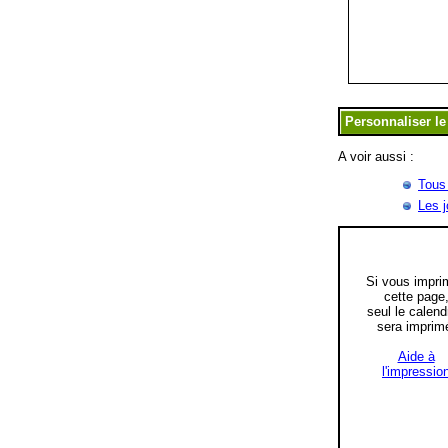
A voir aussi :
Tous 
Les j
Si vous impri
cette page
seul le calend
sera imprim
Aide à
l'impressio