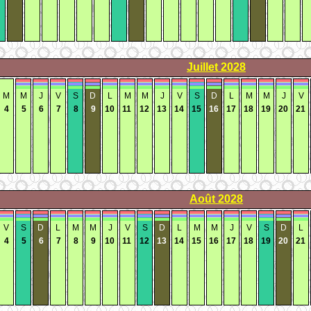
Juillet
2028
M
M
J
V
S
D
L
M
M
J
V
S
D
L
M
M
J
V
4
5
6
7
8
9
10
11
12
13
14
15
16
17
18
19
20
21
Août
2028
V
S
D
L
M
M
J
V
S
D
L
M
M
J
V
S
D
L
4
5
6
7
8
9
10
11
12
13
14
15
16
17
18
19
20
21