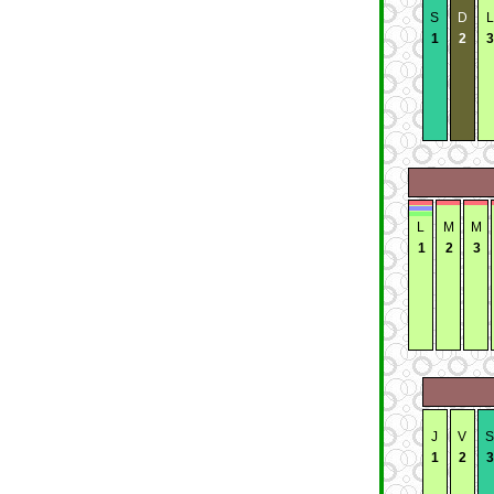
S
D
L
1
2
3
L
M
M
1
2
3
J
V
S
1
2
3