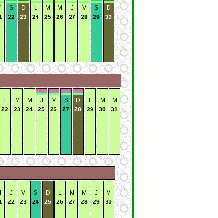
V
S
D
L
M
M
J
V
S
D
1
22
23
24
25
26
27
28
29
30
L
M
M
J
V
S
D
L
M
M
22
23
24
25
26
27
28
29
30
31
M
J
V
S
D
L
M
M
J
V
1
22
23
24
25
26
27
28
29
30