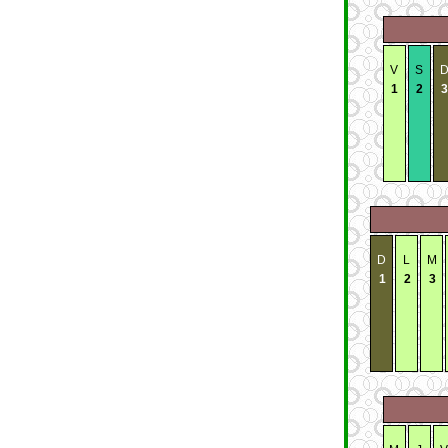
V
S
1
2
3
D
L
M
1
2
3