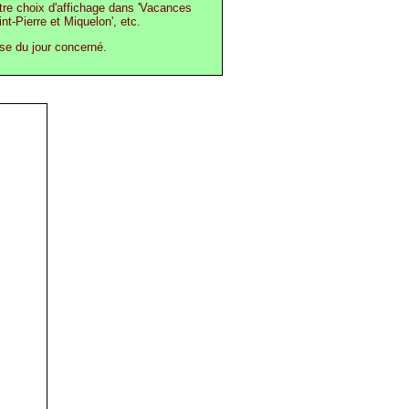
otre choix d'affichage dans 'Vacances
int-Pierre et Miquelon', etc.
ase du jour concerné.