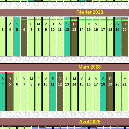
Février
2028
J
V
S
D
L
M
M
J
V
S
D
L
M
M
J
V
S
D
3
4
5
6
7
8
9
10
11
12
13
14
15
16
17
18
19
20
Mars
2028
S
D
L
M
M
J
V
S
D
L
M
M
J
V
S
D
L
M
4
5
6
7
8
9
10
11
12
13
14
15
16
17
18
19
20
21
Avril
2028