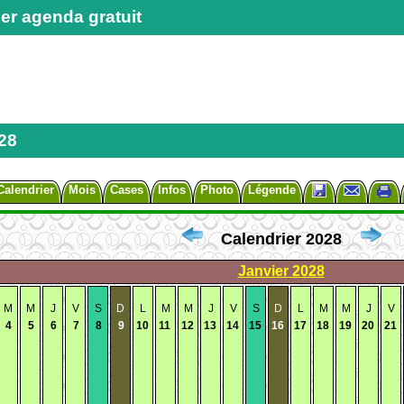
er agenda gratuit
28
Calendrier
Mois
Cases
Infos
Photo
Légende
Calendrier 2028
Janvier
2028
M
M
J
V
S
D
L
M
M
J
V
S
D
L
M
M
J
V
4
5
6
7
8
9
10
11
12
13
14
15
16
17
18
19
20
21