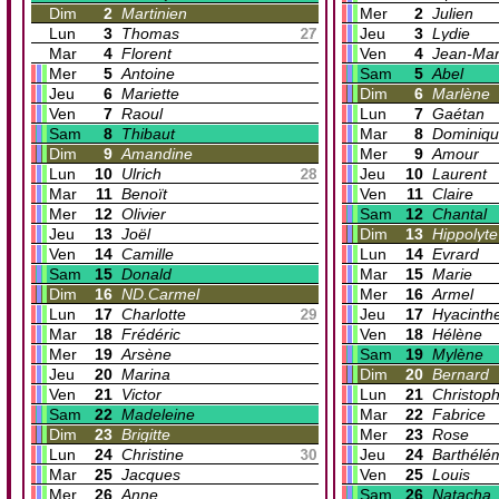
Dim
2
Martinien
Mer
2
Julien
Lun
3
Thomas
Jeu
3
Lydie
Mar
4
Florent
Ven
4
Jean-Mar
Mer
5
Antoine
Sam
5
Abel
Jeu
6
Mariette
Dim
6
Marlène
Ven
7
Raoul
Lun
7
Gaétan
Sam
8
Thibaut
Mar
8
Dominiq
Dim
9
Amandine
Mer
9
Amour
Lun
10
Ulrich
Jeu
10
Laurent
Mar
11
Benoït
Ven
11
Claire
Mer
12
Olivier
Sam
12
Chantal
Jeu
13
Joël
Dim
13
Hippolyte
Ven
14
Camille
Lun
14
Evrard
Sam
15
Donald
Mar
15
Marie
Dim
16
ND.Carmel
Mer
16
Armel
Lun
17
Charlotte
Jeu
17
Hyacinth
Mar
18
Frédéric
Ven
18
Hélène
Mer
19
Arsène
Sam
19
Mylène
Jeu
20
Marina
Dim
20
Bernard
Ven
21
Victor
Lun
21
Christop
Sam
22
Madeleine
Mar
22
Fabrice
Dim
23
Brigitte
Mer
23
Rose
Lun
24
Christine
Jeu
24
Barthélé
Mar
25
Jacques
Ven
25
Louis
Mer
26
Anne
Sam
26
Natacha