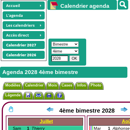
Accueil
Calendrier agenda
gratuit
L'agenda
Les calendriers
Accès direct
Calendrier 2027
Calendrier 2026
Agenda 2028 4ème bimestre
Modèles
Calendrier
Mois
Cases
Infos
Photo
Légende
4ème bimestre 2028
Juillet
Aoû
Sam
1
Thierry
Mar
1
Alphonse