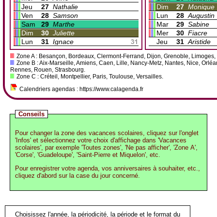
Jeu
27
Nathalie
Dim
27
Monique
Ven
28
Samson
Lun
28
Augustin
Sam
29
Marthe
Mar
29
Sabine
Dim
30
Juliette
Mer
30
Fiacre
Lun
31
Ignace
Jeu
31
Aristide
Zone A : Besançon, Bordeaux, Clermont-Ferrand, Dijon, Grenoble, Limoges, L
Zone B : Aix-Marseille, Amiens, Caen, Lille, Nancy-Metz, Nantes, Nice, Orlé
Rennes, Rouen, Strasbourg.
Zone C : Créteil, Montpellier, Paris, Toulouse, Versailles.
Calendriers agendas : https://www.calagenda.fr
Conseils
Pour changer la zone des vacances scolaires, cliquez sur l'onglet
'Infos' et sélectionnez votre choix d'affichage dans 'Vacances
scolaires', par exemple 'Toutes zones', 'Ne pas afficher', 'Zone A',
'Corse', 'Guadeloupe', 'Saint-Pierre et Miquelon', etc.
Pour enregistrer votre agenda, vos anniversaires à souhaiter, etc.,
cliquez d'abord sur la case du jour concerné.
Choisissez l'année, la périodicité, la période et le format du