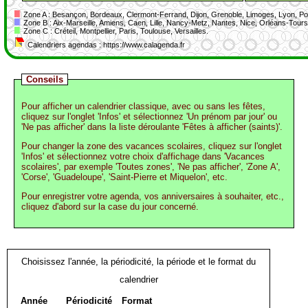
Zone A : Besançon, Bordeaux, Clermont-Ferrand, Dijon, Grenoble, Limoges, Lyon, Poi
Zone B : Aix-Marseille, Amiens, Caen, Lille, Nancy-Metz, Nantes, Nice, Orléans-Tou
Zone C : Créteil, Montpellier, Paris, Toulouse, Versailles.
Calendriers agendas : https://www.calagenda.fr
Conseils
Pour afficher un calendrier classique, avec ou sans les fêtes,
cliquez sur l'onglet 'Infos' et sélectionnez 'Un prénom par jour' ou
'Ne pas afficher' dans la liste déroulante 'Fêtes à afficher (saints)'.
Pour changer la zone des vacances scolaires, cliquez sur l'onglet
'Infos' et sélectionnez votre choix d'affichage dans 'Vacances
scolaires', par exemple 'Toutes zones', 'Ne pas afficher', 'Zone A',
'Corse', 'Guadeloupe', 'Saint-Pierre et Miquelon', etc.
Pour enregistrer votre agenda, vos anniversaires à souhaiter, etc.,
cliquez d'abord sur la case du jour concerné.
Choisissez l'année, la périodicité, la période et le format du
calendrier
Année
Périodicité
Format