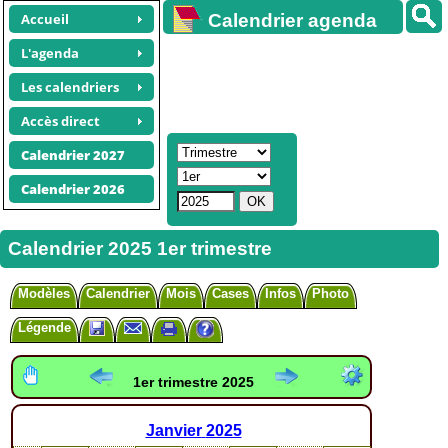
Accueil
Calendrier agenda
gratuit
L'agenda
Les calendriers
Accès direct
Calendrier 2027
Calendrier 2026
Calendrier 2025 1er trimestre
Modèles
Calendrier
Mois
Cases
Infos
Photo
Légende
1er trimestre 2025
Janvier
2025