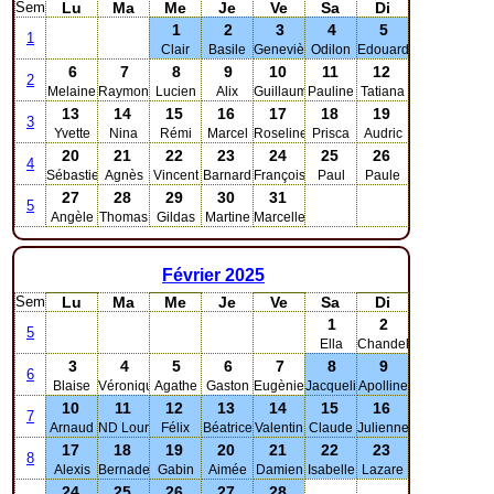
Sem
Lu
Ma
Me
Je
Ve
Sa
Di
1
2
3
4
5
1
Clair
Basile
Geneviève
Odilon
Edouard
6
7
8
9
10
11
12
2
Melaine
Raymond
Lucien
Alix
Guillaume
Pauline
Tatiana
13
14
15
16
17
18
19
3
Yvette
Nina
Rémi
Marcel
Roseline
Prisca
Audric
20
21
22
23
24
25
26
4
Sébastien
Agnès
Vincent
Barnard
François
Paul
Paule
27
28
29
30
31
5
Angèle
Thomas
Gildas
Martine
Marcelle
Février
2025
Sem
Lu
Ma
Me
Je
Ve
Sa
Di
1
2
5
Ella
Chandeleur
3
4
5
6
7
8
9
6
Blaise
Véronique
Agathe
Gaston
Eugènie
Jacqueline
Apolline
10
11
12
13
14
15
16
7
Arnaud
ND Lourdes
Félix
Béatrice
Valentin
Claude
Julienne
17
18
19
20
21
22
23
8
Alexis
Bernadette
Gabin
Aimée
Damien
Isabelle
Lazare
24
25
26
27
28