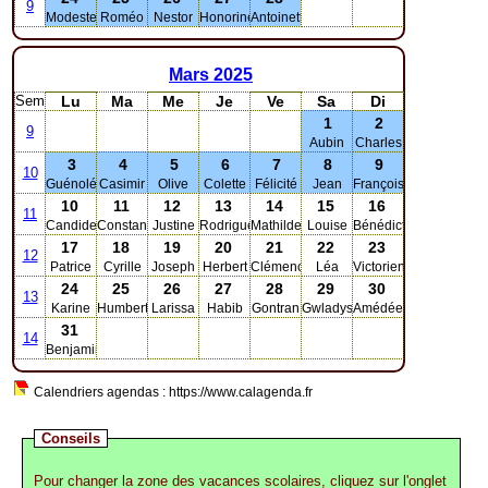
9
Modeste
Roméo
Nestor
Honorine
Antoinette
Mars
2025
Sem
Lu
Ma
Me
Je
Ve
Sa
Di
1
2
9
Aubin
Charles
3
4
5
6
7
8
9
10
Guénolé
Casimir
Olive
Colette
Félicité
Jean
Françoise
10
11
12
13
14
15
16
11
Candide
Constantin
Justine
Rodrigue
Mathilde
Louise
Bénédicte
17
18
19
20
21
22
23
12
Patrice
Cyrille
Joseph
Herbert
Clémence
Léa
Victorien
24
25
26
27
28
29
30
13
Karine
Humbert
Larissa
Habib
Gontran
Gwladys
Amédée
31
14
Benjamin
Calendriers agendas : https://www.calagenda.fr
Conseils
Pour changer la zone des vacances scolaires, cliquez sur l'onglet