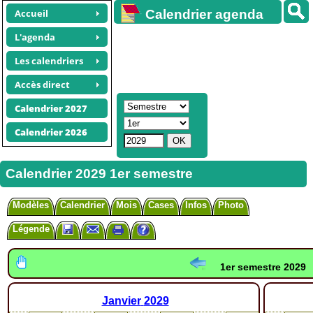
Accueil
Calendrier agenda
gratuit
L'agenda
Les calendriers
Accès direct
Calendrier 2027
Calendrier 2026
Calendrier 2029 1er semestre
Modèles
Calendrier
Mois
Cases
Infos
Photo
Légende
1er semestre 2029
Janvier
2029