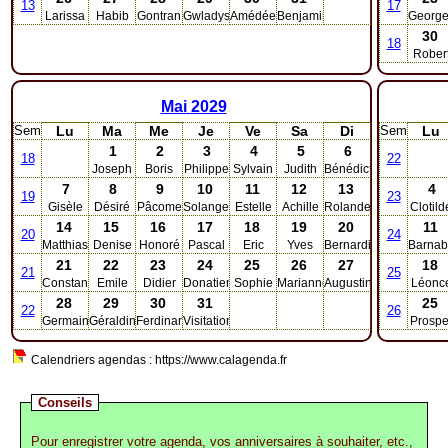
13
17
Larissa
Habib
Gontran
Gwladys
Amédée
Benjamin
Georg
30
18
Rober
Mai
2029
Sem
Lu
Ma
Me
Je
Ve
Sa
Di
Sem
Lu
1
2
3
4
5
6
18
22
Joseph
Boris
Philippe
Sylvain
Judith
Bénédicte
7
8
9
10
11
12
13
4
19
23
Gisèle
Désiré
Pâcome
Solange
Estelle
Achille
Rolande
Clotild
14
15
16
17
18
19
20
11
20
24
Matthias
Denise
Honoré
Pascal
Eric
Yves
Bernardin
Barna
21
22
23
24
25
26
27
18
21
25
Constantin
Emile
Didier
Donatien
Sophie
Marianne
Augustin
Léonc
28
29
30
31
25
22
26
Germain
Géraldine
Ferdinand
Visitation
Prospe
Calendriers agendas : https://www.calagenda.fr
Conseils
Pour enregistrer votre agenda, vos anniversaires à souhaiter, etc.,