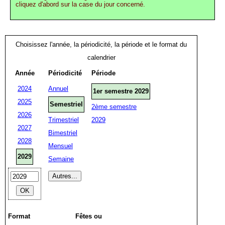
cliquez d'abord sur la case du jour concerné.
Choisissez l'année, la périodicité, la période et le format du
calendrier
Année
Périodicité
Période
2024
Annuel
1er semestre 2029
2025
Semestriel
2ème semestre
2026
Trimestriel
2029
2027
Bimestriel
2028
Mensuel
2029
Semaine
Format
Fêtes ou