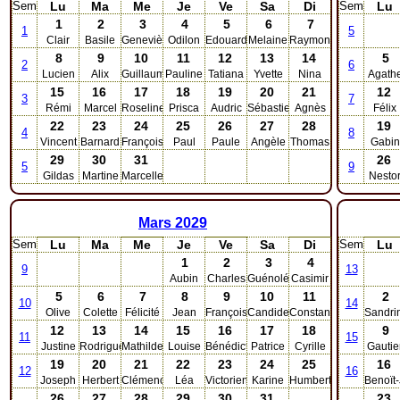
Sem
Lu
Ma
Me
Je
Ve
Sa
Di
Sem
Lu
1
2
3
4
5
6
7
1
5
Clair
Basile
Geneviève
Odilon
Edouard
Melaine
Raymond
8
9
10
11
12
13
14
5
2
6
Lucien
Alix
Guillaume
Pauline
Tatiana
Yvette
Nina
Agath
15
16
17
18
19
20
21
12
3
7
Rémi
Marcel
Roseline
Prisca
Audric
Sébastien
Agnès
Félix
22
23
24
25
26
27
28
19
4
8
Vincent
Barnard
François
Paul
Paule
Angèle
Thomas
Gabin
29
30
31
26
5
9
Gildas
Martine
Marcelle
Nesto
Mars
2029
Sem
Lu
Ma
Me
Je
Ve
Sa
Di
Sem
Lu
1
2
3
4
9
13
Aubin
Charles
Guénolé
Casimir
5
6
7
8
9
10
11
2
10
14
Olive
Colette
Félicité
Jean
Françoise
Candide
Constantin
Sandri
12
13
14
15
16
17
18
9
11
15
Justine
Rodrigue
Mathilde
Louise
Bénédicte
Patrice
Cyrille
Gautie
19
20
21
22
23
24
25
16
12
16
Joseph
Herbert
Clémence
Léa
Victorien
Karine
Humbert
Benoït
26
27
28
29
30
31
23