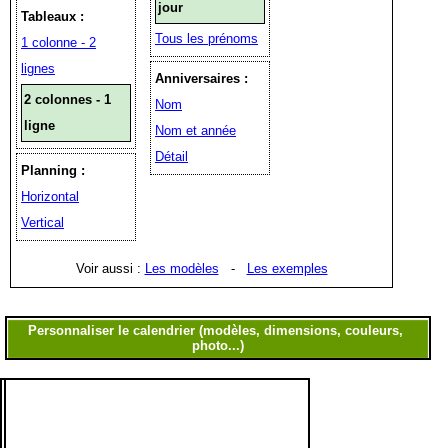
jour
Tableaux :
Tous les prénoms
1 colonne - 2
lignes
Anniversaires :
2 colonnes - 1
Nom
ligne
Nom et année
Détail
Planning :
Horizontal
Vertical
Voir aussi :
Les modèles
-
Les exemples