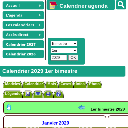
Accueil
Calendrier agenda
gratuit
L'agenda
Les calendriers
Accès direct
Calendrier 2027
Calendrier 2026
Calendrier 2029 1er bimestre
Modèles
Calendrier
Mois
Cases
Infos
Photo
Légende
1er bimestre 2029
Janvier
2029