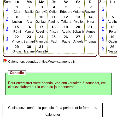
Sem
Lu
Ma
Me
Je
Ve
Sa
Di
Sem
Lu
1
2
3
4
5
6
7
1
5
Clair
Basile
Geneviève
Odilon
Edouard
Melaine
Raymond
8
9
10
11
12
13
14
5
2
6
Lucien
Alix
Guillaume
Pauline
Tatiana
Yvette
Nina
Agath
15
16
17
18
19
20
21
12
3
7
Rémi
Marcel
Roseline
Prisca
Audric
Sébastien
Agnès
Félix
22
23
24
25
26
27
28
19
4
8
Vincent
Barnard
François
Paul
Paule
Angèle
Thomas
Gabin
29
30
31
26
5
9
Gildas
Martine
Marcelle
Nesto
Calendriers agendas : https://www.calagenda.fr
Conseils
Pour enregistrer votre agenda, vos anniversaires à souhaiter, etc.,
cliquez d'abord sur la case du jour concerné.
Choisissez l'année, la périodicité, la période et le format du
calendrier