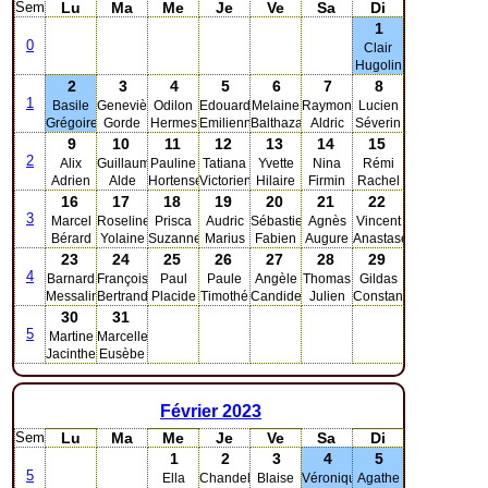
Sem
Lu
Ma
Me
Je
Ve
Sa
Di
1
0
Clair
Hugolin
2
3
4
5
6
7
8
1
Basile
Geneviève
Odilon
Edouard
Melaine
Raymond
Lucien
Grégoire
Gorde
Hermes
Emilienne
Balthazar
Aldric
Séverin
9
10
11
12
13
14
15
2
Alix
Guillaume
Pauline
Tatiana
Yvette
Nina
Rémi
Adrien
Alde
Hortense
Victorien
Hilaire
Firmin
Rachel
16
17
18
19
20
21
22
3
Marcel
Roseline
Prisca
Audric
Sébastien
Agnès
Vincent
Bérard
Yolaine
Suzanne
Marius
Fabien
Augure
Anastase
23
24
25
26
27
28
29
4
Barnard
François
Paul
Paule
Angèle
Thomas
Gildas
Messaline
Bertrand
Placide
Timothé
Candide
Julien
Constance
30
31
5
Martine
Marcelle
Jacinthe
Eusèbe
Février
2023
Sem
Lu
Ma
Me
Je
Ve
Sa
Di
1
2
3
4
5
5
Ella
Chandeleur
Blaise
Véronique
Agathe