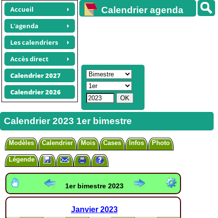
Accueil
Calendrier agenda
gratuit
L'agenda
Les calendriers
Accès direct
Calendrier 2027
Calendrier 2026
Calendrier 2023 1er bimestre
Modèles
Calendrier
Mois
Cases
Infos
Photo
Légende
1er bimestre 2023
Janvier
2023