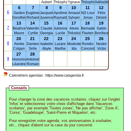
Aubert
Théophane
Ygnace
Théophile
Adélaïde
6
7
8
9
10
11
12
6
Gaston
Eugènie
Jacqueline
Apolline
Arnaud
ND Lourdes
Félix
Dorothée
Richard
Juvence
Raynald
Sylvain
Jonas
Désiré
13
14
15
16
17
18
19
7
Béatrice
Valentin
Claude
Julienne
Alexis
Bernadette
Gabin
Maure
Cyrille
Georgia
Lucile
Théodule
Flavien
Boniface
20
21
22
23
24
25
26
8
Aimée
Damien
Isabelle
Lazare
Modeste
Roméo
Nestor
Colgan
Sirile
Abyle
Marthe
Ida
Concorde
Victor
27
28
9
Honorine
Antoinette
Léandre
Romain
Calendriers agendas : https://www.calagenda.fr
Conseils
Pour changer la zone des vacances scolaires, cliquez sur l'onglet
'Infos' et sélectionnez votre choix d'affichage dans 'Vacances
scolaires', par exemple 'Toutes zones', 'Ne pas afficher', 'Zone A',
'Corse', 'Guadeloupe', 'Saint-Pierre et Miquelon', etc.
Pour enregistrer votre agenda, vos anniversaires à souhaiter,
etc., cliquez d'abord sur la case du jour concerné.