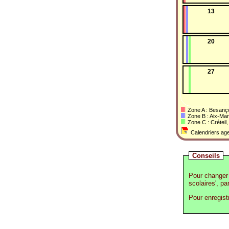
13
20
27
Zone A : Besanço
Zone B : Aix-Mar
Zone C : Créteil, 
Calendriers age
Conseils
Pour changer 
scolaires', pa
Pour enregist