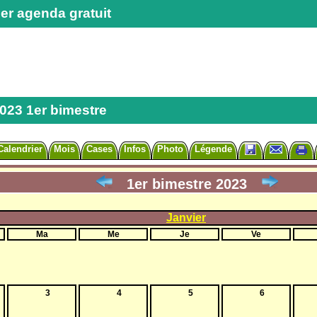
er agenda gratuit
2023 1er bimestre
Calendrier
Mois
Cases
Infos
Photo
Légende
1er bimestre 2023
Janvier
Ma
Me
Je
Ve
3
4
5
6