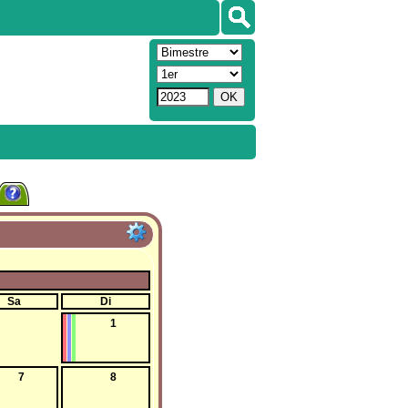
Sa
Di
1
7
8