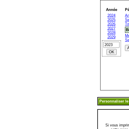
Année
Pé
2024
An
2025
Se
2026
Tr
2027
B
2028
Me
2029
S
Si vous impri