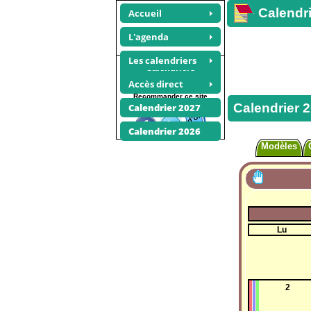
Calendri
Accueil
L'agenda
Les calendriers
Calendriers
bimestriels 2023
Accès direct
Recommander ce site
Calendrier 
Calendrier 2027
Calendrier 2026
Modèles
Lu
2