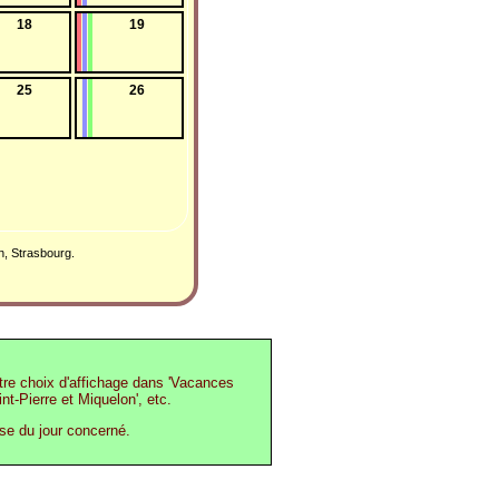
18
19
25
26
n, Strasbourg.
otre choix d'affichage dans 'Vacances
int-Pierre et Miquelon', etc.
ase du jour concerné.