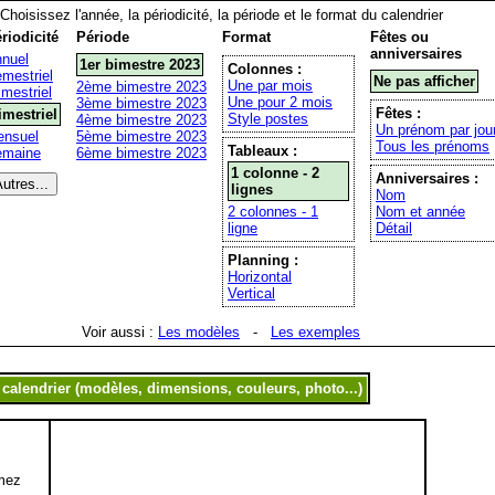
Choisissez l'année, la périodicité, la période et le format du calendrier
riodicité
Période
Format
Fêtes ou
anniversaires
nuel
1er bimestre 2023
Colonnes :
mestriel
Ne pas afficher
Une par mois
2ème bimestre 2023
imestriel
Une pour 2 mois
3ème bimestre 2023
Fêtes :
imestriel
Style postes
4ème bimestre 2023
Un prénom par jou
nsuel
5ème bimestre 2023
Tous les prénoms
Tableaux :
emaine
6ème bimestre 2023
1 colonne - 2
Anniversaires :
lignes
Nom
2 colonnes - 1
Nom et année
ligne
Détail
Planning :
Horizontal
Vertical
Voir aussi :
Les modèles
-
Les exemples
mez