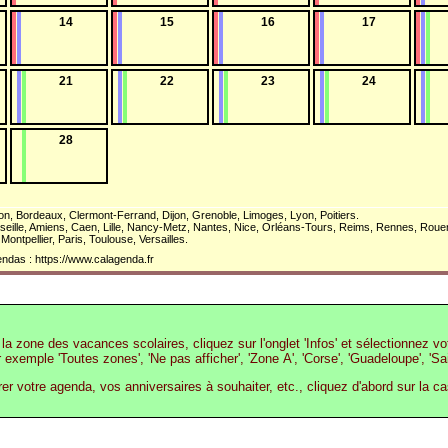
14
15
16
17
21
22
23
24
28
n, Bordeaux, Clermont-Ferrand, Dijon, Grenoble, Limoges, Lyon, Poitiers.
seille, Amiens, Caen, Lille, Nancy-Metz, Nantes, Nice, Orléans-Tours, Reims, Rennes, Roue
Montpellier, Paris, Toulouse, Versailles.
ndas : https://www.calagenda.fr
la zone des vacances scolaires, cliquez sur l'onglet 'Infos' et sélectionnez v
r exemple 'Toutes zones', 'Ne pas afficher', 'Zone A', 'Corse', 'Guadeloupe', 'Sa
rer votre agenda, vos anniversaires à souhaiter, etc., cliquez d'abord sur la c