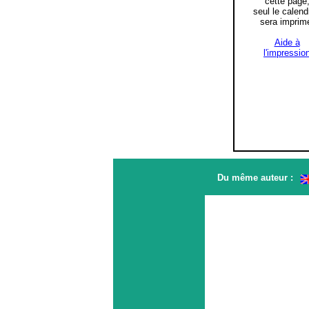
cette page
seul le calend
sera imprim
Aide à
l'impressio
Du même auteur :