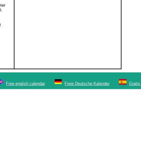
,
rier
é.
n
Free english calendar
Freie Deutsche Kalender
Gratis