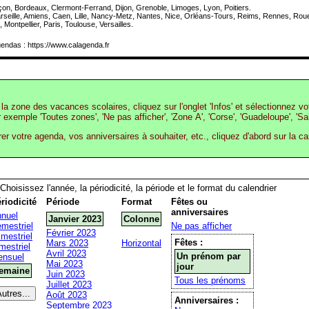
on, Bordeaux, Clermont-Ferrand, Dijon, Grenoble, Limoges, Lyon, Poitiers.
rseille, Amiens, Caen, Lille, Nancy-Metz, Nantes, Nice, Orléans-Tours, Reims, Rennes, Rou
 Montpellier, Paris, Toulouse, Versailles.
endas : https://www.calagenda.fr
la zone des vacances scolaires, cliquez sur l'onglet 'Infos' et sélectionnez v
r exemple 'Toutes zones', 'Ne pas afficher', 'Zone A', 'Corse', 'Guadeloupe', 'Sa
rer votre agenda, vos anniversaires à souhaiter, etc., cliquez d'abord sur la c
Choisissez l'année, la périodicité, la période et le format du calendrier
riodicité
Période
Format
Fêtes ou
anniversaires
nuel
Janvier 2023
Colonne
mestriel
Ne pas afficher
Février 2023
imestriel
Fêtes :
Mars 2023
Horizontal
mestriel
Avril 2023
Un prénom par
nsuel
Mai 2023
jour
emaine
Juin 2023
Tous les prénoms
Juillet 2023
Août 2023
Anniversaires :
Septembre 2023