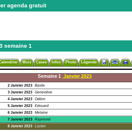
er agenda gratuit
3 semaine 1
Calendrier
Mois
Cases
Infos
Photo
Légende
Semaine 1
Janvier 2023
2
Janvier
2023
Basile
3
Janvier
2023
Geneviève
4
Janvier
2023
Odilon
5
Janvier
2023
Edouard
6
Janvier
2023
Melaine
7
Janvier
2023
Raymond
8
Janvier
2023
Lucien