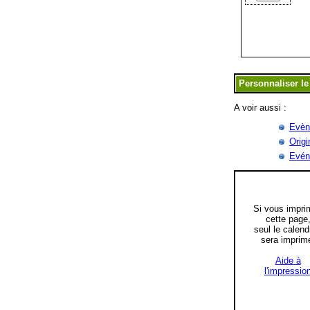
A voir aussi :
Evèn
Origi
Evén
Si vous impri
cette page
seul le calend
sera imprim
Aide à
l'impressio