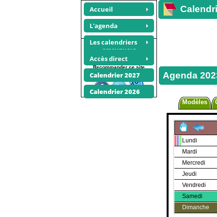
Calendri
Accueil
L'agenda
Les calendriers
Calendriers
photos
Accès direct
Recommander ce site
Agenda 202
Calendrier 2027
Calendrier 2026
Modèles
Lundi
Mardi
Mercredi
Jeudi
Vendredi
Samedi
Dimanche