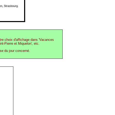
en, Strasbourg.
otre choix d'affichage dans 'Vacances
int-Pierre et Miquelon', etc.
ase du jour concerné.