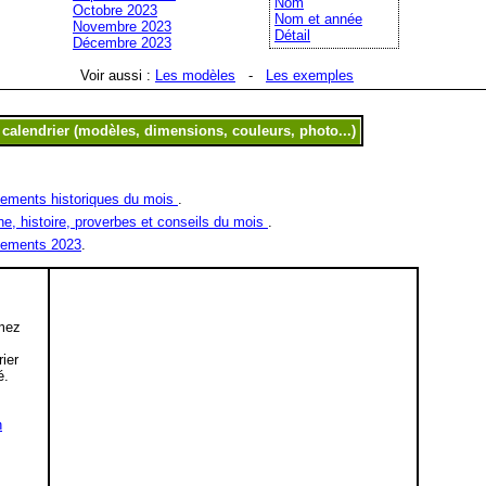
Nom
Octobre 2023
Nom et année
Novembre 2023
Détail
Décembre 2023
Voir aussi :
Les modèles
-
Les exemples
ements historiques du mois
.
ne, histoire, proverbes et conseils du mois
.
ements 2023
.
mez
,
rier
é.
n