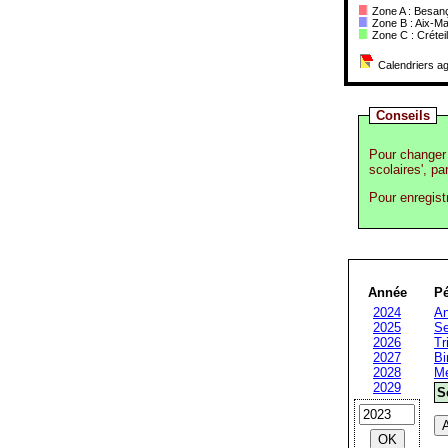
Zone A : Besanç
Zone B : Aix-Ma
Zone C : Créteil,
Calendriers ag
Conseils
Pour changer 
scolaires', pa
Pour enregist
Année
Pé
2024
An
2025
Se
2026
Tr
2027
Bi
2028
Me
2029
S